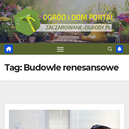
Skip
to
content
Tag:
Budowle renesansowe