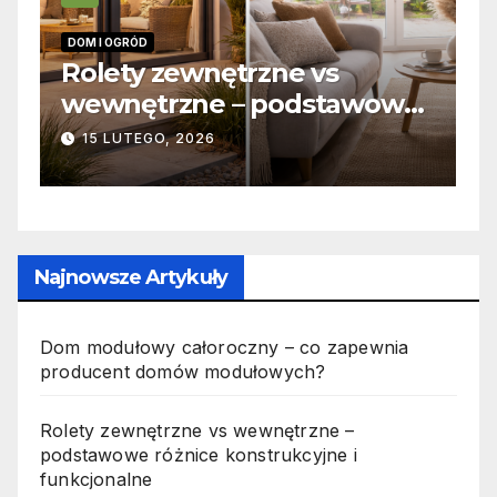
INFORMACJE
wnętrzne vs
Zabicie owada 
ne – podstawowe
odpowiedzialno
onstrukcyjne i
jak wygląda to 
026
19 PAŹDZIERNIKA, 2025
alne
Najnowsze Artykuły
Dom modułowy całoroczny – co zapewnia
producent domów modułowych?
Rolety zewnętrzne vs wewnętrzne –
podstawowe różnice konstrukcyjne i
funkcjonalne