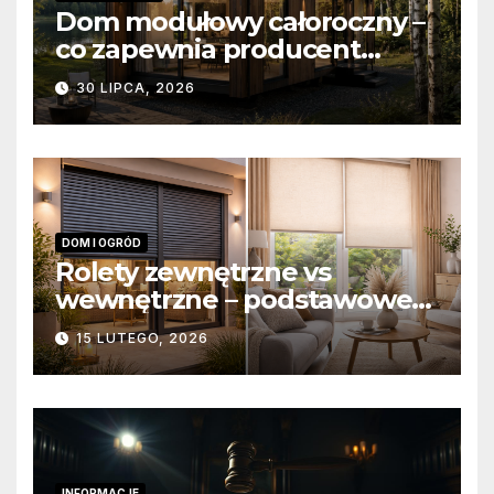
Dom modułowy całoroczny –
co zapewnia producent
domów modułowych?
30 LIPCA, 2026
DOM I OGRÓD
Rolety zewnętrzne vs
wewnętrzne – podstawowe
różnice konstrukcyjne i
15 LUTEGO, 2026
funkcjonalne
INFORMACJE