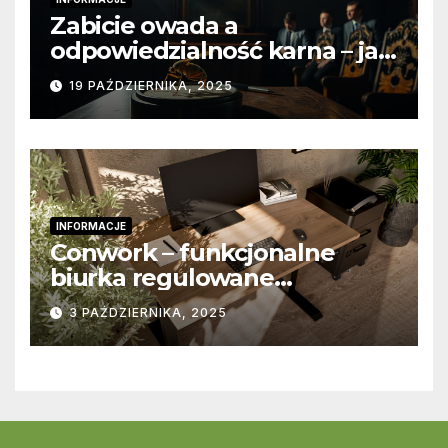
Zabicie owada a
odpowiedzialność karna – jak
wygląda to w praktyce?
19 PAŹDZIERNIKA, 2025
INFORMACJE
Conwork – funkcjonalne
biurka regulowane
stworzone z myślą o
3 PAŹDZIERNIKA, 2025
nowoczesnych
przestrzeniach pracy