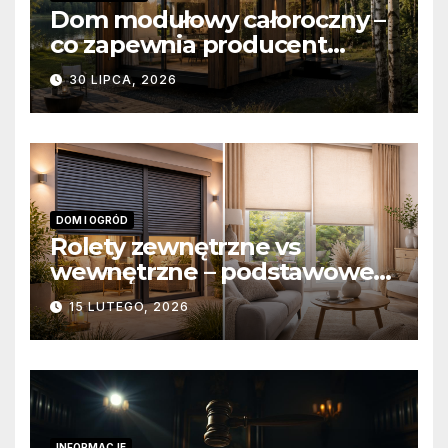
Dom modułowy całoroczny –
co zapewnia producent
domów modułowych?
30 LIPCA, 2026
DOM I OGRÓD
Rolety zewnętrzne vs
wewnętrzne – podstawowe
różnice konstrukcyjne i
15 LUTEGO, 2026
funkcjonalne
INFORMACJE