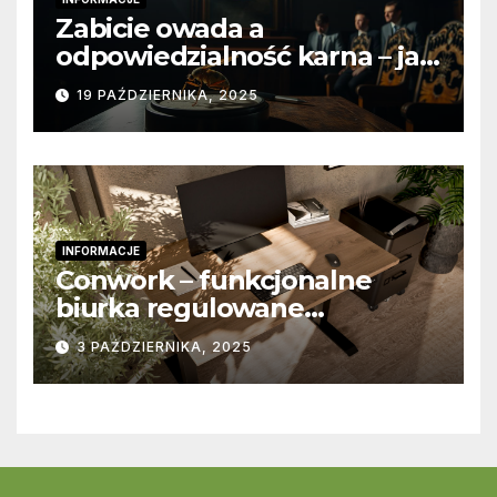
Zabicie owada a
odpowiedzialność karna – jak
wygląda to w praktyce?
19 PAŹDZIERNIKA, 2025
INFORMACJE
Conwork – funkcjonalne
biurka regulowane
stworzone z myślą o
3 PAŹDZIERNIKA, 2025
nowoczesnych
przestrzeniach pracy