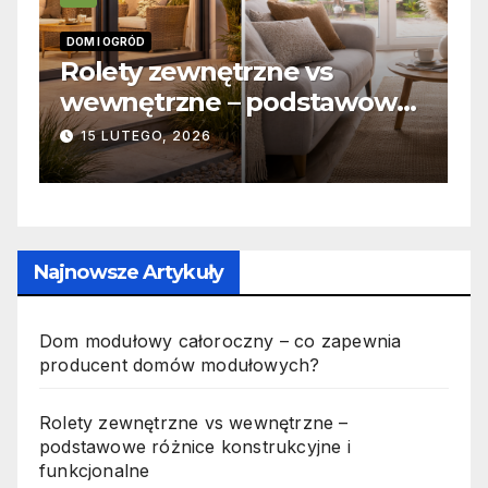
INFORMACJE
e vs
Zabicie owada a
odstawowe
odpowiedzialność karna
yjne i
jak wygląda to w prakty
19 PAŹDZIERNIKA, 2025
Najnowsze Artykuły
Dom modułowy całoroczny – co zapewnia
producent domów modułowych?
Rolety zewnętrzne vs wewnętrzne –
podstawowe różnice konstrukcyjne i
funkcjonalne