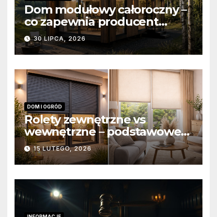
Dom modułowy całoroczny –
co zapewnia producent
domów modułowych?
30 LIPCA, 2026
DOM I OGRÓD
Rolety zewnętrzne vs
wewnętrzne – podstawowe
różnice konstrukcyjne i
15 LUTEGO, 2026
funkcjonalne
INFORMACJE