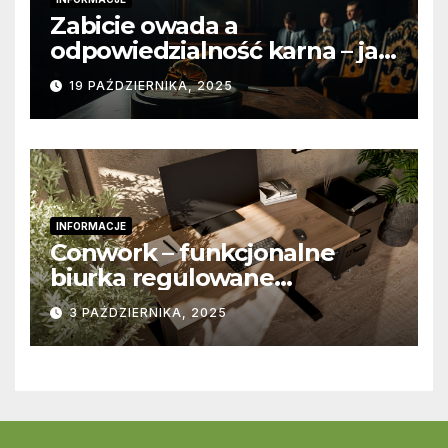
Zabicie owada a
odpowiedzialność karna – jak
wygląda to w praktyce?
19 PAŹDZIERNIKA, 2025
INFORMACJE
Conwork – funkcjonalne
biurka regulowane
stworzone z myślą o
3 PAŹDZIERNIKA, 2025
nowoczesnych
przestrzeniach pracy