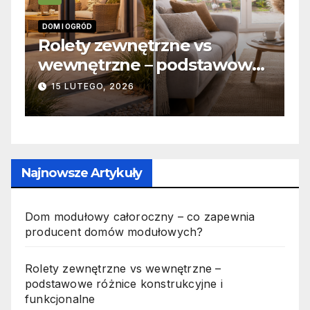
INFORMACJE
trzne vs
Zabicie owada a
– podstawowe
odpowiedzialność k
rukcyjne i
jak wygląda to w pr
19 PAŹDZIERNIKA, 2025
Najnowsze Artykuły
Dom modułowy całoroczny – co zapewnia
producent domów modułowych?
Rolety zewnętrzne vs wewnętrzne –
podstawowe różnice konstrukcyjne i
funkcjonalne