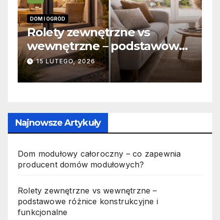
INFORMACJE
trzne vs
Zabicie owada a
– podstawowe
odpowiedzialność k
rukcyjne i
jak wygląda to w pr
19 PAŹDZIERNIKA, 2025
Najnowsze Artykuły
Dom modułowy całoroczny – co zapewnia
producent domów modułowych?
Rolety zewnętrzne vs wewnętrzne –
podstawowe różnice konstrukcyjne i
funkcjonalne