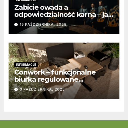
Zabicie owada a
odpowiedzialność karna – jak
wygląda to w praktyce?
19 PAŹDZIERNIKA, 2025
INFORMACJE
Conwork – funkcjonalne
biurka regulowane
stworzone z myślą o
3 PAŹDZIERNIKA, 2025
nowoczesnych
przestrzeniach pracy