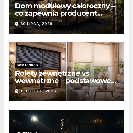
Dom modułowy całoroczny –
co zapewnia producent
domów modułowych?
30 LIPCA, 2026
DOM I OGRÓD
Rolety zewnętrzne vs
wewnętrzne – podstawowe
różnice konstrukcyjne i
15 LUTEGO, 2026
funkcjonalne
INFORMACJE