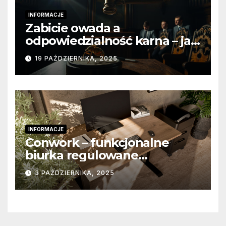
INFORMACJE
Zabicie owada a
odpowiedzialność karna – jak
wygląda to w praktyce?
19 PAŹDZIERNIKA, 2025
INFORMACJE
Conwork – funkcjonalne
biurka regulowane
stworzone z myślą o
3 PAŹDZIERNIKA, 2025
nowoczesnych
przestrzeniach pracy