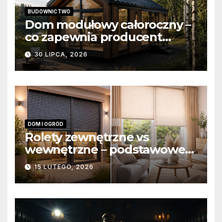
BUDOWNICTWO
Dom modułowy całoroczny –
co zapewnia producent
domów modułowych?
30 LIPCA, 2026
DOM I OGRÓD
Rolety zewnętrzne vs
wewnętrzne – podstawowe
różnice konstrukcyjne i
15 LUTEGO, 2026
funkcjonalne