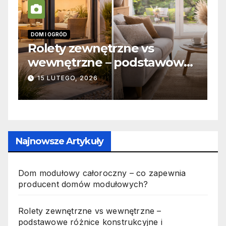
INFORMACJE
ętrzne vs
Zabicie owada a
 – podstawowe
odpowiedzialność 
trukcyjne i
jak wygląda to w 
19 PAŹDZIERNIKA, 2025
e
Najnowsze Artykuły
Dom modułowy całoroczny – co zapewnia
producent domów modułowych?
Rolety zewnętrzne vs wewnętrzne –
podstawowe różnice konstrukcyjne i