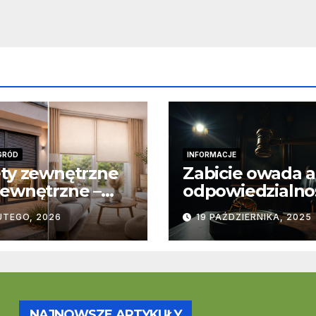
GRÓD
INFORMACJE
ty zewnętrzne
Zabicie owada a
ewnętrzne –
odpowiedzialno
stawowe
karna – jak wyg
UTEGO, 2026
19 PAŹDZIERNIKA, 2025
ice
to w praktyce?
trukcyjne i
cjonalne
NAJNOWSZE ARTYKUŁY