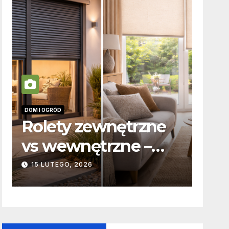
DOM I OGRÓD
INFORMACJE
Rolety zewnętrzne
Zabic
vs wewnętrzne –
odpow
podstawowe
karna
15 LUTEGO, 2026
19 PAŹDZ
różnice
to w 
konstrukcyjne i
funkcjonalne