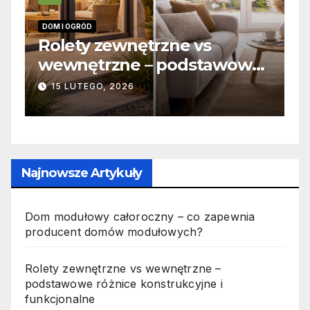
INFORMACJE
ętrzne vs
Zabicie owada a
 – podstawowe
odpowiedzialność 
trukcyjne i
jak wygląda to w 
19 PAŹDZIERNIKA, 2025
e
Najnowsze Artykuły
Dom modułowy całoroczny – co zapewnia
producent domów modułowych?
Rolety zewnętrzne vs wewnętrzne –
podstawowe różnice konstrukcyjne i
funkcjonalne