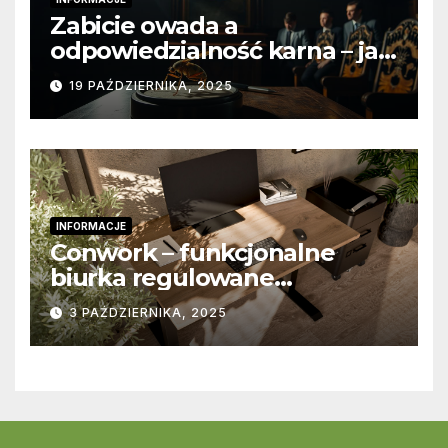
Zabicie owada a
odpowiedzialność karna – jak
wygląda to w praktyce?
19 PAŹDZIERNIKA, 2025
INFORMACJE
Conwork – funkcjonalne
biurka regulowane
stworzone z myślą o
3 PAŹDZIERNIKA, 2025
nowoczesnych
przestrzeniach pracy