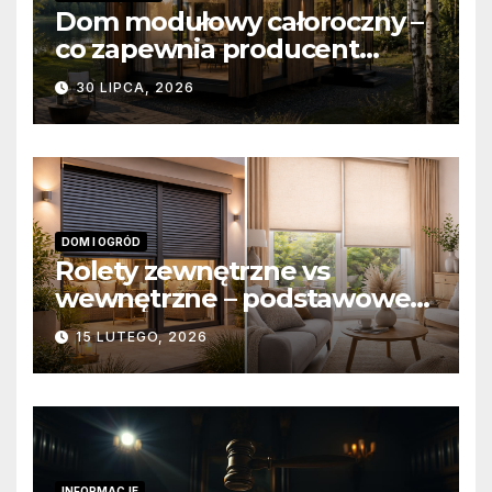
Dom modułowy całoroczny –
co zapewnia producent
domów modułowych?
30 LIPCA, 2026
DOM I OGRÓD
Rolety zewnętrzne vs
wewnętrzne – podstawowe
różnice konstrukcyjne i
15 LUTEGO, 2026
funkcjonalne
INFORMACJE