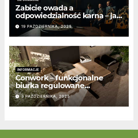
Zabicie owada a
odpowiedzialność karna – jak
wygląda to w praktyce?
19 PAŹDZIERNIKA, 2025
INFORMACJE
Conwork – funkcjonalne
biurka regulowane
stworzone z myślą o
3 PAŹDZIERNIKA, 2025
nowoczesnych
przestrzeniach pracy