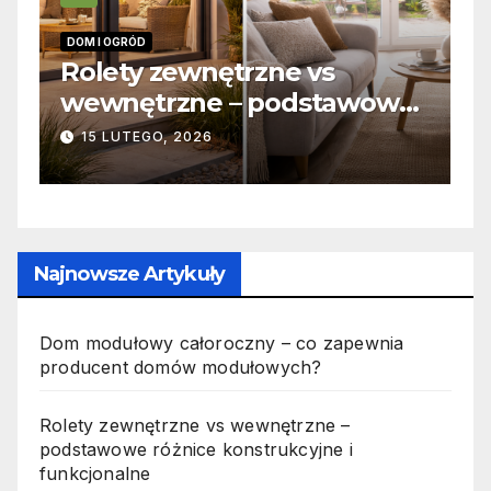
INFORMACJE
zne vs
Zabicie owada a
 podstawowe
odpowiedzialność ka
ukcyjne i
jak wygląda to w pra
19 PAŹDZIERNIKA, 2025
Najnowsze Artykuły
Dom modułowy całoroczny – co zapewnia
producent domów modułowych?
Rolety zewnętrzne vs wewnętrzne –
podstawowe różnice konstrukcyjne i
funkcjonalne