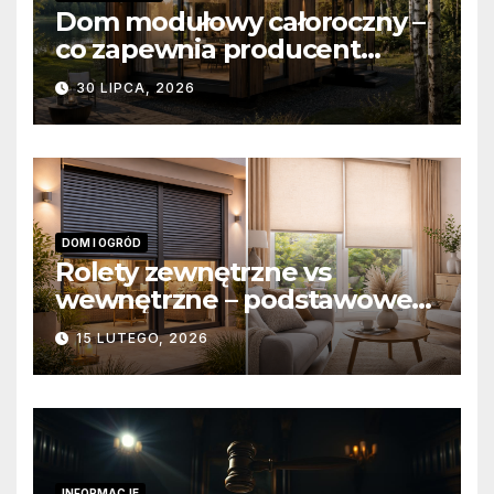
Dom modułowy całoroczny –
co zapewnia producent
domów modułowych?
30 LIPCA, 2026
DOM I OGRÓD
Rolety zewnętrzne vs
wewnętrzne – podstawowe
różnice konstrukcyjne i
15 LUTEGO, 2026
funkcjonalne
INFORMACJE