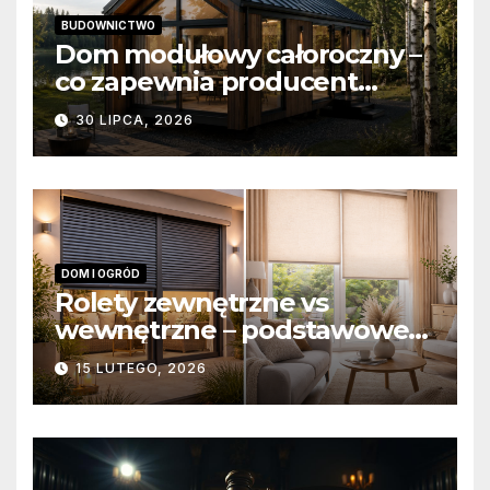
BUDOWNICTWO
Dom modułowy całoroczny –
co zapewnia producent
domów modułowych?
30 LIPCA, 2026
DOM I OGRÓD
Rolety zewnętrzne vs
wewnętrzne – podstawowe
różnice konstrukcyjne i
15 LUTEGO, 2026
funkcjonalne