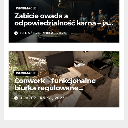
INFORMACJE
Zabicie owada a
odpowiedzialność karna – jak
wygląda to w praktyce?
19 PAŹDZIERNIKA, 2025
INFORMACJE
Conwork – funkcjonalne
biurka regulowane
stworzone z myślą o
3 PAŹDZIERNIKA, 2025
nowoczesnych
przestrzeniach pracy