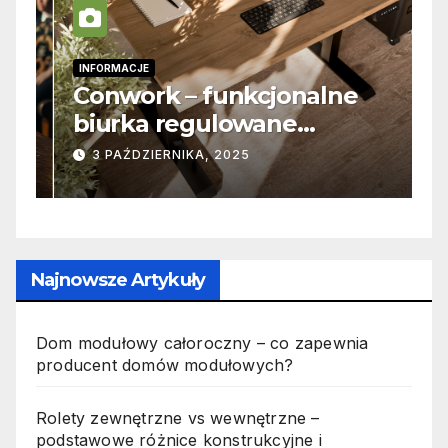
INFORMACJE
B
Conwork – funkcjonalne
K
biurka regulowane
d
stworzone z myślą o
w
3 PAŹDZIERNIKA, 2025
nowoczesnych
przestrzeniach pracy
Najnowsze Artykuły
Dom modułowy całoroczny – co zapewnia
producent domów modułowych?
Rolety zewnętrzne vs wewnętrzne –
podstawowe różnice konstrukcyjne i