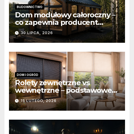
BUDOWNICTWO
Dom modułowy całoroczny –
co zapewnia producent
domów modułowych?
30 LIPCA, 2026
DOM I OGRÓD
Rolety zewnętrzne vs
wewnętrzne – podstawowe
różnice konstrukcyjne i
15 LUTEGO, 2026
funkcjonalne