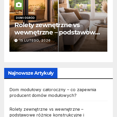
DOM I OGRÓD
I
 –
Rolety zewnętrzne vs
Z
wewnętrzne – podstawowe
o
różnice konstrukcyjne i
j
15 LUTEGO, 2026
funkcjonalne
Najnowsze Artykuły
Dom modułowy całoroczny – co zapewnia
producent domów modułowych?
Rolety zewnętrzne vs wewnętrzne –
podstawowe różnice konstrukcyjne i