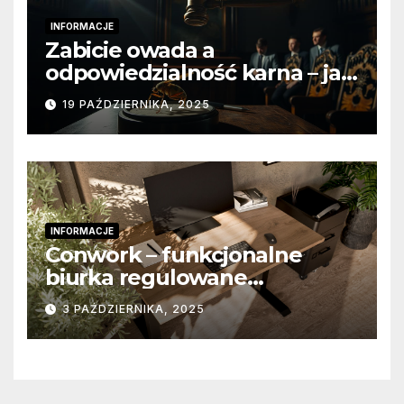
INFORMACJE
Zabicie owada a
odpowiedzialność karna – jak
wygląda to w praktyce?
19 PAŹDZIERNIKA, 2025
INFORMACJE
Conwork – funkcjonalne
biurka regulowane
stworzone z myślą o
3 PAŹDZIERNIKA, 2025
nowoczesnych
przestrzeniach pracy