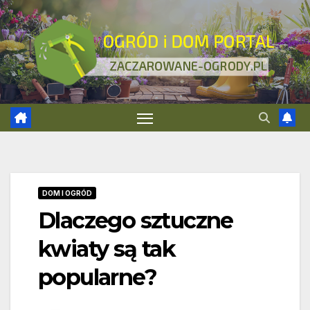
Skip
to
content
DOM I OGRÓD
Dlaczego sztuczne
kwiaty są tak
popularne?