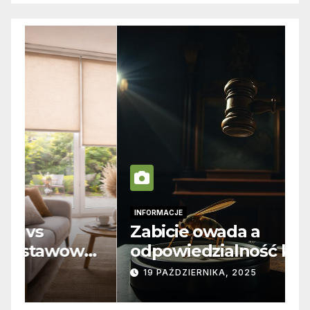
INFORMACJE
I
Zabicie owada a
C
e
odpowiedzialność karna –
b
jak wygląda to w praktyce?
s
19 PAŹDZIERNIKA, 2025
n
p