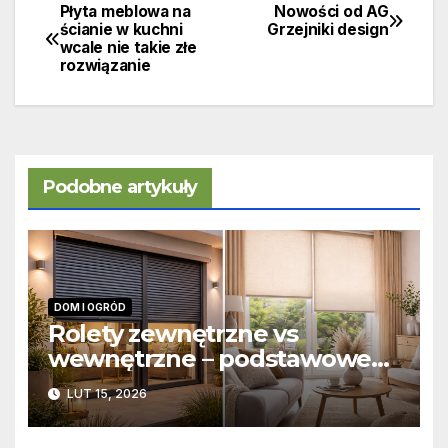
Płyta meblowa na
Nowości od AG
Nawigacja
ścianie w kuchni
Grzejniki design
wcale nie takie złe
wpisu
rozwiązanie
Podobne artykuły
DOM I OGRÓD
Rolety zewnętrzne vs
wewnętrzne – podstawowe
różnice konstrukcyjne i
LUT 15, 2026
funkcjonalne