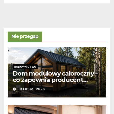
Nie przegap
BUDOWNICTWO
Dom modułowy całoroczny –
co zapewnia producent
domów modułowych?
30 LIPCA, 2026