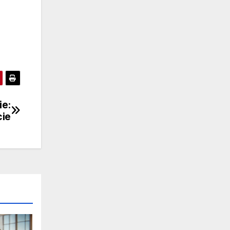
ie:
cie