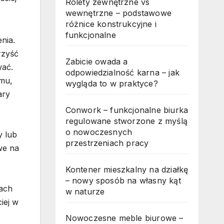
Rolety zewnętrzne vs
wewnętrzne – podstawowe
różnice konstrukcyjne i
funkcjonalne
nia.
rzyść
Zabicie owada a
wać.
odpowiedzialność karna – jak
omu,
wygląda to w praktyce?
ary
Conwork – funkcjonalne biurka
regulowane stworzone z myślą
o nowoczesnych
y lub
przestrzeniach pracy
we na
Kontener mieszkalny na działkę
– nowy sposób na własny kąt
nach
w naturze
iej w
Nowoczesne meble biurowe –