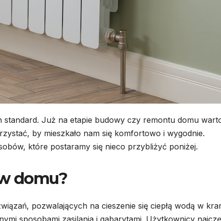
BUDOWNICTWO
Dom
moduł
całoro
30 LIPCA, 2
co zap
produ
ch standard. Już na etapie budowy czy remontu domu wart
domó
orzystać, by mieszkało nam się komfortowo i wygodnie.
ów, które postaramy się nieco przybliżyć poniżej.
moduł
 w domu?
iązań, pozwalających na cieszenie się ciepłą wodą w kran
nymi sposobami zasilania i gabarytami. Użytkownicy najczę