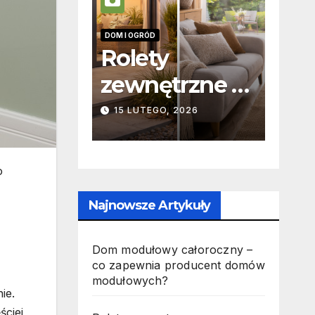
DOM I OGRÓD
INFORMA
Rolety
Zab
owy
zewnętrzne vs
a
czny –
wewnętrzne –
odp
026
15 LUTEGO, 2026
19 PA
ewnia
podstawowe
noś
cent
różnice
jak
o
w
konstrukcyjne
w p
Najnowsze Artykuły
owych?
i funkcjonalne
Dom modułowy całoroczny –
co zapewnia producent domów
modułowych?
ie.
ściej