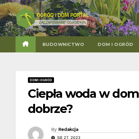
Skip
to
content
BUDOWNICTWO
DOM I OGRÓD
DOM I OGRÓD
Ciepła woda w domu-
dobrze?
By
Redakcja
SIE 27, 2023