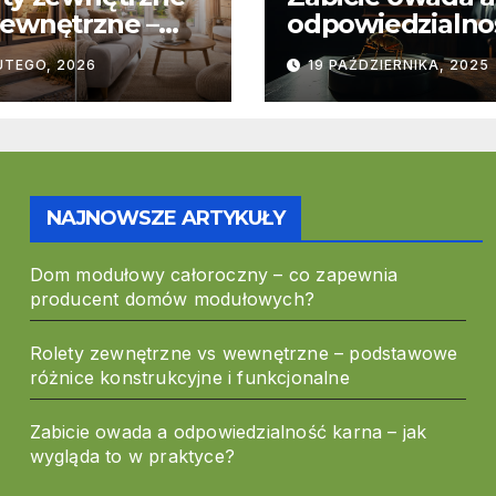
ewnętrzne –
odpowiedzialno
stawowe
karna – jak wyg
UTEGO, 2026
19 PAŹDZIERNIKA, 2025
ice
to w praktyce?
trukcyjne i
cjonalne
NAJNOWSZE ARTYKUŁY
Dom modułowy całoroczny – co zapewnia
producent domów modułowych?
Rolety zewnętrzne vs wewnętrzne – podstawowe
różnice konstrukcyjne i funkcjonalne
Zabicie owada a odpowiedzialność karna – jak
wygląda to w praktyce?