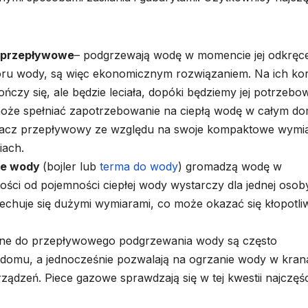
 przepływowe
– podgrzewają wodę w momencie jej odkręce
oru wody, są więc ekonomicznym rozwiązaniem. Na ich ko
ończy się, ale będzie leciała, dopóki będziemy jej potrzebo
oże spełniać zapotrzebowanie na ciepłą wodę w całym d
ewacz przepływowy ze względu na swoje kompaktowe wymi
iach.
ze wody
(bojler lub
terma do wody
) gromadzą wodę w
ości od pojemności ciepłej wody wystarczy dla jednej osob
cechuje się dużymi wymiarami, co może okazać się kłopotli
e do przepływowego podgrzewania wody są często
 domu, a jednocześnie pozwalają na ogrzanie wody w kra
ądzeń. Piece gazowe sprawdzają się w tej kwestii najczęśc