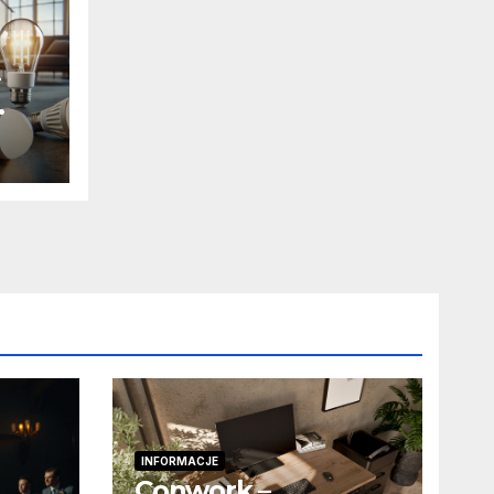
?
INFORMACJE
Conwork –