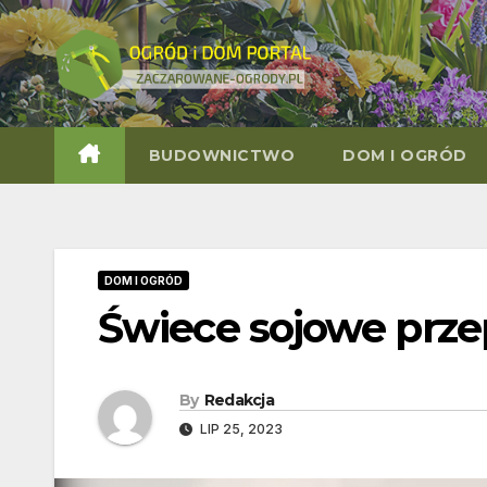
Skip
to
content
BUDOWNICTWO
DOM I OGRÓD
DOM I OGRÓD
Świece sojowe prze
By
Redakcja
LIP 25, 2023