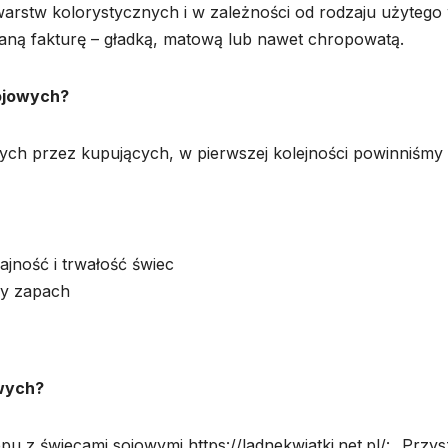
 warstw kolorystycznych i w zależności od rodzaju użytego
ną fakturę – gładką, matową lub nawet chropowatą.
sojowych?
ych przez kupujących, w pierwszej kolejności powinniśmy
jność i trwałość świec
ny zapach
wych?
u z świecami sojowymi https://ladnekwiatki.net.pl/: „Przys