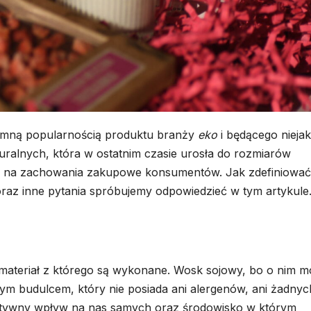
BUDOWNICTWO
DOM I OGRÓD
Dom
Rolety
modułowy
zewnęt
całoroczny –
wewnę
30 LIPCA, 2026
15 LUTEGO,
co zapewnia
podst
romną popularnością produktu branży
eko
i będącego nieja
uralnych, która w ostatnim czasie urosła do rozmiarów
producent
różnic
u na zachowania zakupowe konsumentów. Jak zdefiniować
domów
konstr
oraz inne pytania spróbujemy odpowiedzieć w tym artykule
modułowych?
i funk
materiał z którego są wykonane. Wosk sojowy, bo o nim 
ym budulcem, który nie posiada ani alergenów, ani żadnyc
atywny wpływ na nas samych oraz środowisko w którym