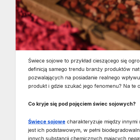
Świece sojowe to przykład cieszącego się og
definicją samego trendu branży produktów nat
pozwalających na posiadanie realnego wpływ
produkt i gdzie szukać jego fenomenu? Na te 
Co kryje się pod pojęciem świec sojowych?
Świece sojowe
charakteryzuje między innymi 
jest ich podstawowym, w pełni biodegradowaln
innych substancji chemicznych mających neg