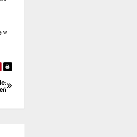
ę w
ie:
zeń