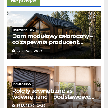
Nie przegap
BUDOWNICTWO
Dom modułowy całoroczny –
co zapewnia producent
domów modułowych?
30 LIPCA, 2026
DOM I OGRÓD
Rolety zewnętrzne vs
wewnętrzne – podstawowe
różnice konstrukcyjne i
15 LUTEGO, 2026