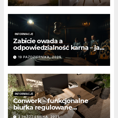
funkcjonalne
INFORMACJE
Zabicie owada a
odpowiedzialność karna – jak
wygląda to w praktyce?
19 PAŹDZIERNIKA, 2025
INFORMACJE
Conwork – funkcjonalne
biurka regulowane
stworzone z myślą o
3 PAŹDZIERNIKA, 2025