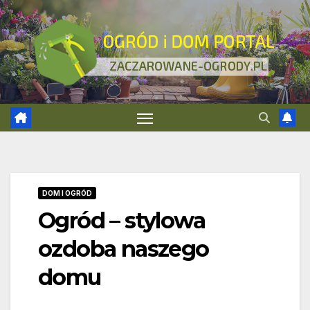
Skip
to
content
DOM I OGRÓD
Ogród – stylowa
ozdoba naszego
domu