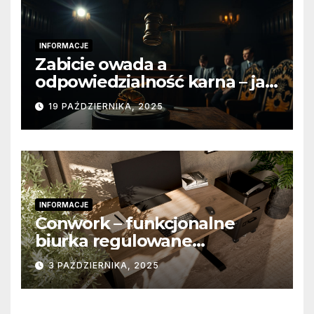
INFORMACJE
Zabicie owada a
odpowiedzialność karna – jak
wygląda to w praktyce?
19 PAŹDZIERNIKA, 2025
INFORMACJE
Conwork – funkcjonalne
biurka regulowane
stworzone z myślą o
3 PAŹDZIERNIKA, 2025
nowoczesnych
przestrzeniach pracy