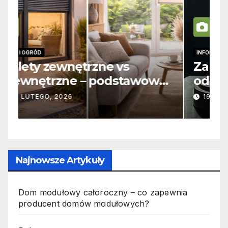
INFORMACJE
I
Zabicie owada a
C
e
odpowiedzialność karna –
b
jak wygląda to w praktyce?
s
19 PAŹDZIERNIKA, 2025
n
p
Najnowsze Artykuły
Dom modułowy całoroczny – co zapewnia
producent domów modułowych?