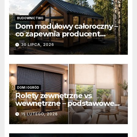
BUDOWNICTWO
Dom modułowy całoroczny –
co zapewnia producent
domów modułowych?
30 LIPCA, 2026
DOM I OGRÓD
Rolety zewnętrzne vs
wewnętrzne – podstawowe
różnice konstrukcyjne i
15 LUTEGO, 2026
funkcjonalne