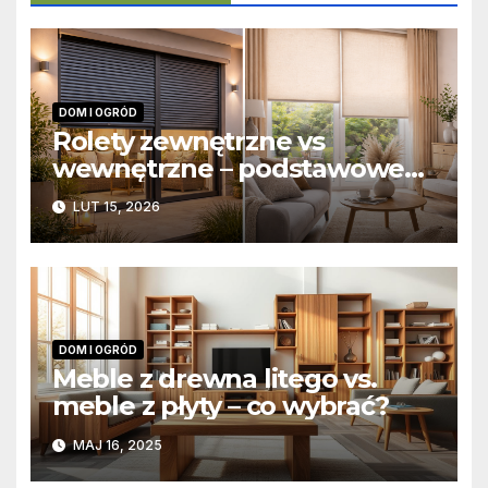
DOM I OGRÓD
Rolety zewnętrzne vs
wewnętrzne – podstawowe
różnice konstrukcyjne i
LUT 15, 2026
funkcjonalne
DOM I OGRÓD
Meble z drewna litego vs.
meble z płyty – co wybrać?
MAJ 16, 2025