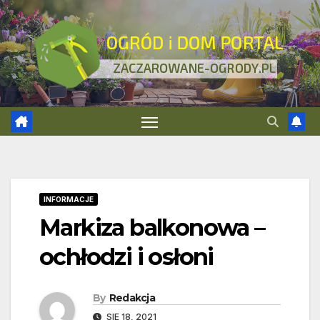
Skip
to
content
INFORMACJE
Markiza balkonowa –
ochłodzi i osłoni
By
Redakcja
SIE 18, 2021