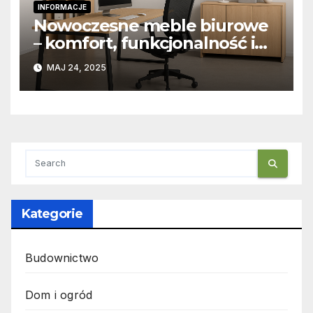
INFORMACJE
Nowoczesne meble biurowe
– komfort, funkcjonalność i
design w jednym
MAJ 24, 2025
Kategorie
Budownictwo
Dom i ogród