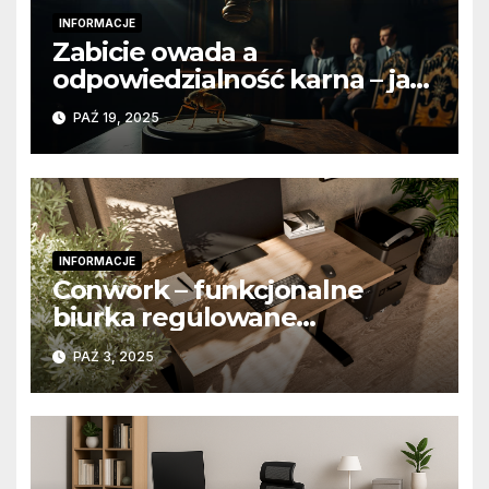
INFORMACJE
Zabicie owada a
odpowiedzialność karna – jak
wygląda to w praktyce?
PAŹ 19, 2025
INFORMACJE
Conwork – funkcjonalne
biurka regulowane
stworzone z myślą o
PAŹ 3, 2025
nowoczesnych
przestrzeniach pracy