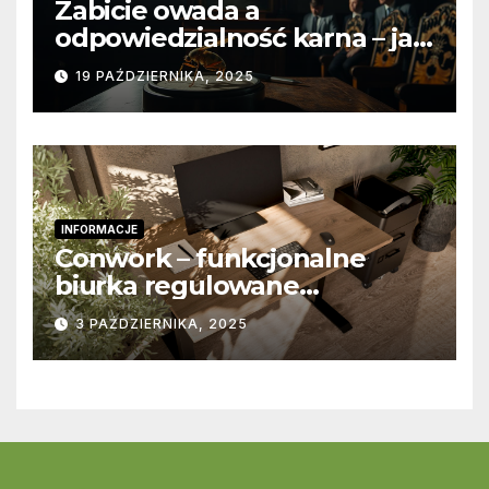
Zabicie owada a
odpowiedzialność karna – jak
wygląda to w praktyce?
19 PAŹDZIERNIKA, 2025
INFORMACJE
Conwork – funkcjonalne
biurka regulowane
stworzone z myślą o
3 PAŹDZIERNIKA, 2025
nowoczesnych
przestrzeniach pracy