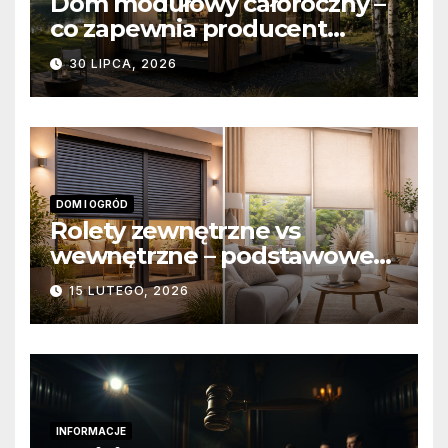
Dom modułowy całoroczny –
co zapewnia producent
domów modułowych?
30 LIPCA, 2026
DOM I OGRÓD
Rolety zewnętrzne vs
wewnętrzne – podstawowe
różnice konstrukcyjne i
15 LUTEGO, 2026
funkcjonalne
INFORMACJE