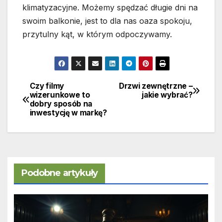
klimatyzacyjne. Możemy spędzać długie dni na
swoim balkonie, jest to dla nas oaza spokoju,
przytulny kąt, w którym odpoczywamy.
Czy filmy
Drzwi zewnętrzne –
Nawigacja
wizerunkowe to
jakie wybrać?
dobry sposób na
wpisu
inwestycję w markę?
Podobne artykuły