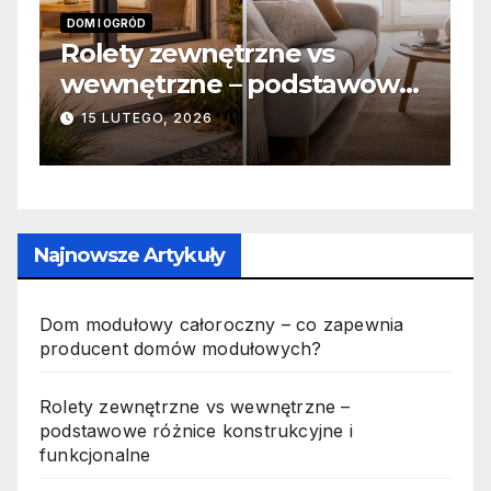
INFORMACJE
I
Zabicie owada a
C
e
odpowiedzialność karna –
b
jak wygląda to w praktyce?
s
19 PAŹDZIERNIKA, 2025
n
p
Najnowsze Artykuły
Dom modułowy całoroczny – co zapewnia
producent domów modułowych?
Rolety zewnętrzne vs wewnętrzne –
podstawowe różnice konstrukcyjne i
funkcjonalne