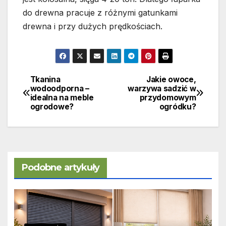
do drewna pracuje z różnymi gatunkami
drewna i przy dużych prędkościach.
Tkanina
Jakie owoce,
Nawigacja
wodoodporna –
warzywa sadzić w
idealna na meble
przydomowym
wpisu
ogrodowe?
ogródku?
Podobne artykuły