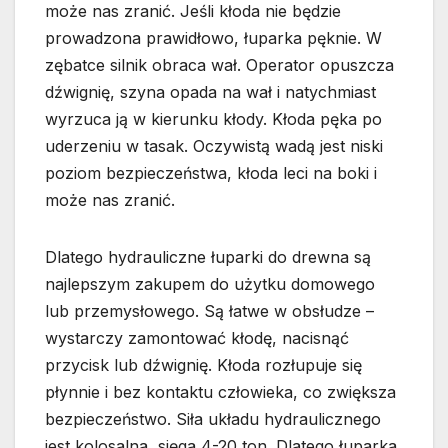
może nas zranić. Jeśli kłoda nie będzie
prowadzona prawidłowo, łuparka pęknie. W
zębatce silnik obraca wał. Operator opuszcza
dźwignię, szyna opada na wał i natychmiast
wyrzuca ją w kierunku kłody. Kłoda pęka po
uderzeniu w tasak. Oczywistą wadą jest niski
poziom bezpieczeństwa, kłoda leci na boki i
może nas zranić.
Dlatego hydrauliczne łuparki do drewna są
najlepszym zakupem do użytku domowego
lub przemysłowego. Są łatwe w obsłudze –
wystarczy zamontować kłodę, nacisnąć
przycisk lub dźwignię. Kłoda rozłupuje się
płynnie i bez kontaktu człowieka, co zwiększa
bezpieczeństwo. Siła układu hydraulicznego
jest kolosalna, sięga 4-20 ton. Dlatego łuparka