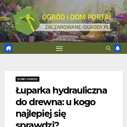
Skip
to
content
DOM I OGRÓD
Łuparka hydrauliczna
do drewna: u kogo
najlepiej się
sprawdzi?