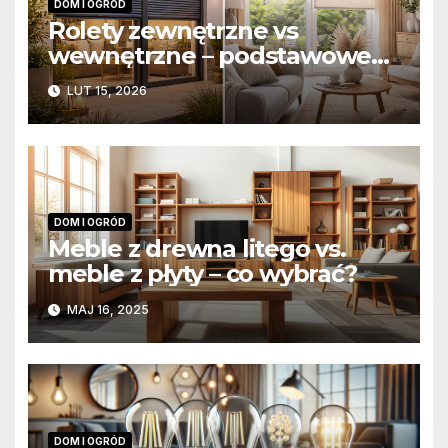
DOM I OGRÓD
Rolety zewnętrzne vs
wewnętrzne – podstawowe
różnice konstrukcyjne i
LUT 15, 2026
funkcjonalne
DOM I OGRÓD
Meble z drewna litego vs.
meble z płyty – co wybrać?
MAJ 16, 2025
DOM I OGRÓD