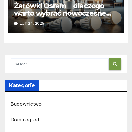
Żarówki Osram – dlaczego
warto wybrać nowoczesne
żarówki ledowe?
LUT 24, 2025
Kategorie
Budownictwo
Dom i ogród