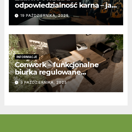
odpowiedzialność karna – jak
wygląda to w praktyce?
19 PAŹDZIERNIKA, 2025
INFORMACJE
Conwork – funkcjonalne
biurka regulowane
stworzone z myślą o
3 PAŹDZIERNIKA, 2025
nowoczesnych
przestrzeniach pracy