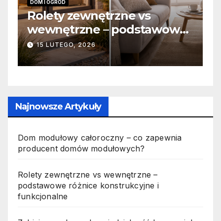
INFORMACJE
Zabicie owada a
e
odpowiedzialność karna –
jak wygląda to w praktyce?
19 PAŹDZIERNIKA, 2025
Najnowsze Artykuły
Dom modułowy całoroczny – co zapewnia
producent domów modułowych?
Rolety zewnętrzne vs wewnętrzne –
podstawowe różnice konstrukcyjne i
funkcjonalne