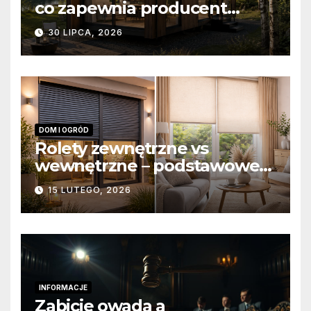
co zapewnia producent
domów modułowych?
30 LIPCA, 2026
DOM I OGRÓD
Rolety zewnętrzne vs
wewnętrzne – podstawowe
różnice konstrukcyjne i
15 LUTEGO, 2026
funkcjonalne
INFORMACJE
Zabicie owada a