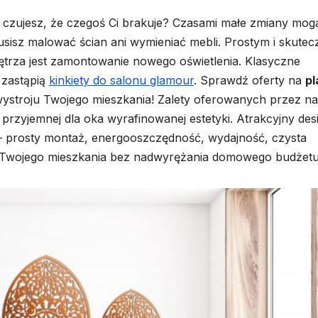
zy czujesz, że czegoś Ci brakuje? Czasami małe zmiany mog
musisz malować ścian ani wymieniać mebli. Prostym i skute
ętrza jest zamontowanie nowego oświetlenia. Klasyczne
zastąpią
kinkiety do salonu glamour
. Sprawdź oferty na
pl
 wystroju Twojego mieszkania! Zalety oferowanych przez n
 przyjemnej dla oka wyrafinowanej estetyki. Atrakcyjny des
 – prosty montaż, energooszczędność, wydajność, czysta
do Twojego mieszkania bez nadwyrężania domowego budżetu