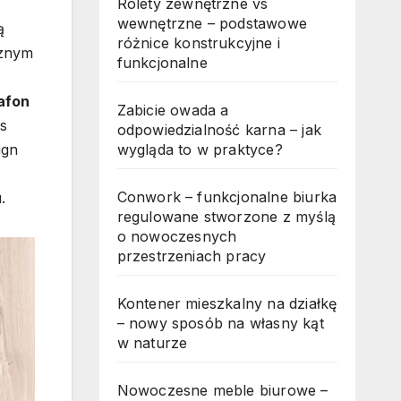
Rolety zewnętrzne vs
wewnętrzne – podstawowe
ą
różnice konstrukcyjne i
cznym
funkcjonalne
afon
Zabicie owada a
as
odpowiedzialność karna – jak
ign
wygląda to w praktyce?
Conwork – funkcjonalne biurka
.
regulowane stworzone z myślą
o nowoczesnych
przestrzeniach pracy
Kontener mieszkalny na działkę
– nowy sposób na własny kąt
w naturze
Nowoczesne meble biurowe –