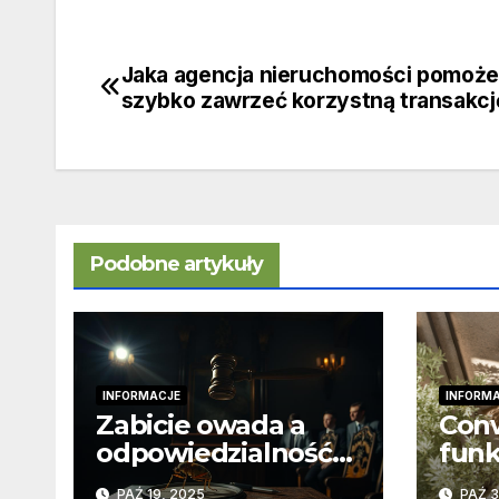
Jaka agencja nieruchomości pomoże
Nawigacja
szybko zawrzeć korzystną transakcj
wpisu
Podobne artykuły
INFORMACJE
INFORM
Zabicie owada a
Con
odpowiedzialność
funk
karna – jak wygląda
reg
PAŹ 19, 2025
PAŹ 3