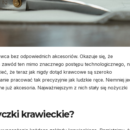
BUDOWNICTWO
DOM I OGRÓD
Dom
Rolet
modułowy
zewnę
całoroczny –
wewn
30 LIPCA, 2026
15 LUTEG
co zapewnia
pods
rawca bez odpowiednich akcesoriów. Okazuje się, że
, a zawód ten mimo znacznego postępu technologicznego, n
producent
różni
eć, że teraz jak nigdy dotąd krawcowe są szeroko
domów
konst
nie pracować tak precyzyjnie jak ludzkie ręce. Niemniej j
modułowych?
i fun
uż akcesoria. Najważniejszym z nich stały się nożyczki
czki krawieckie?