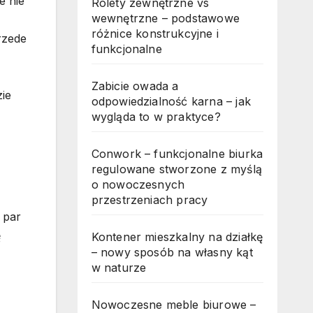
e nie
Rolety zewnętrzne vs
wewnętrzne – podstawowe
różnice konstrukcyjne i
rzede
funkcjonalne
Zabicie owada a
zie
odpowiedzialność karna – jak
wygląda to w praktyce?
Conwork – funkcjonalne biurka
regulowane stworzone z myślą
o nowoczesnych
przestrzeniach pracy
 par
ę
Kontener mieszkalny na działkę
– nowy sposób na własny kąt
w naturze
Nowoczesne meble biurowe –