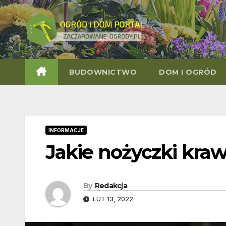
Skip
to
content
BUDOWNICTWO
DOM I OGRÓD
INFORMACJE
Jakie nożyczki kra
By
Redakcja
LUT 13, 2022