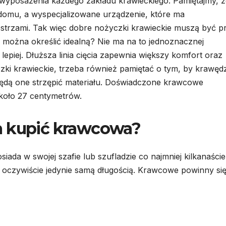
yposażenia każdego zakładu krawieckiego. Pamiętajmy, ż
domu, a wyspecjalizowane urządzenie, które ma
 ostrzami. Tak więc dobre nożyczki krawieckie muszą być p
 można określić idealną? Nie ma na to jednoznacznej
lepiej. Dłuższa linia cięcia zapewnia większy komfort oraz
zki krawieckie, trzeba również pamiętać o tym, by krawęd
ędą one strzępić materiału. Doświadczone krawcowe
około 27 centymetrów.
a kupić krawcowa?
ada w swojej szafie lub szufladzie co najmniej kilkanaście
ć oczywiście jedynie samą długością. Krawcowe powinny si