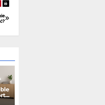
nie
ć?
ble
rt,