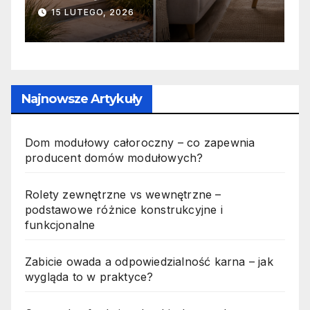
jak wygląda to w praktyce?
s
19 PAŹDZIERNIKA, 2025
n
p
Najnowsze Artykuły
Dom modułowy całoroczny – co zapewnia
producent domów modułowych?
Rolety zewnętrzne vs wewnętrzne –
podstawowe różnice konstrukcyjne i
funkcjonalne
Zabicie owada a odpowiedzialność karna – jak
wygląda to w praktyce?