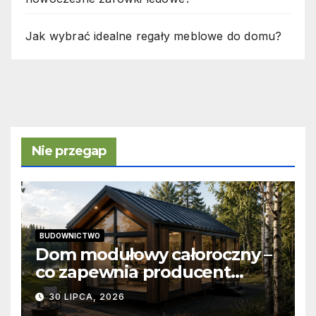
Jak wybrać idealne regały meblowe do domu?
Nie przegap
BUDOWNICTWO
Dom modułowy całoroczny –
co zapewnia producent
domów modułowych?
30 LIPCA, 2026