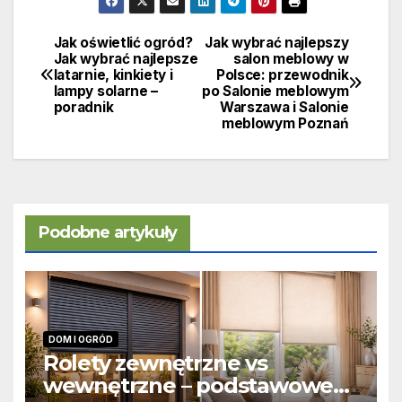
Jak oświetlić ogród?
Jak wybrać najlepszy
Nawigacja
Jak wybrać najlepsze
salon meblowy w
latarnie, kinkiety i
Polsce: przewodnik
wpisu
lampy solarne –
po Salonie meblowym
poradnik
Warszawa i Salonie
meblowym Poznań
Podobne artykuły
DOM I OGRÓD
Rolety zewnętrzne vs
wewnętrzne – podstawowe