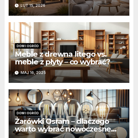
różnice konstrukcyjne i
LUT 15, 2026
funkcjonalne
DOM I OGRÓD
Meble z drewna litego vs.
meble z płyty – co wybrać?
MAJ 16, 2025
DOM I OGRÓD
Żarówki Osram – dlaczego
warto wybrać nowoczesne
żarówki ledowe?