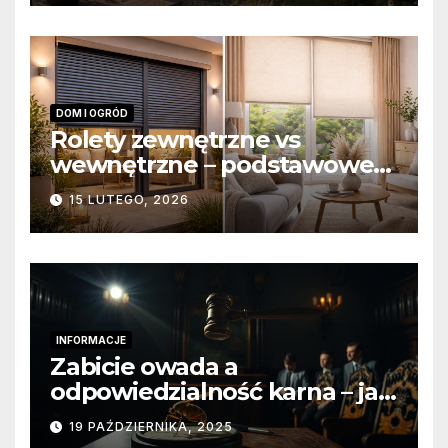
DOM I OGRÓD
Rolety zewnętrzne vs
wewnętrzne – podstawowe
różnice konstrukcyjne i
15 LUTEGO, 2026
funkcjonalne
INFORMACJE
Zabicie owada a
odpowiedzialność karna – jak
wygląda to w praktyce?
19 PAŹDZIERNIKA, 2025