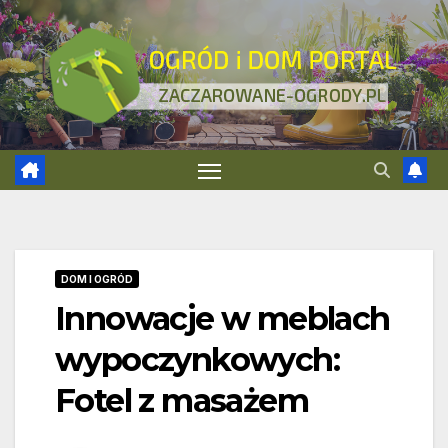
Skip
to
content
DOM I OGRÓD
Innowacje w meblach
wypoczynkowych:
Fotel z masażem