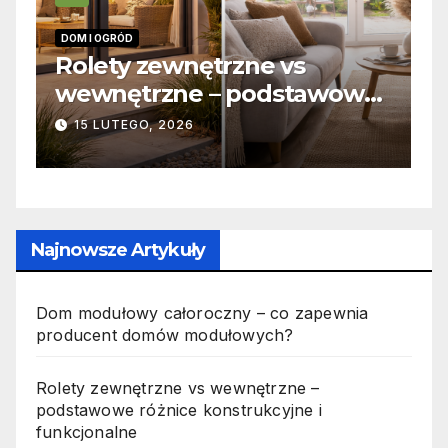
INFORMACJE
nętrzne vs
Zabicie owada a
e – podstawowe
odpowiedzialność
strukcyjne i
jak wygląda to w
6
19 PAŹDZIERNIKA, 2025
ne
Najnowsze Artykuły
Dom modułowy całoroczny – co zapewnia
producent domów modułowych?
Rolety zewnętrzne vs wewnętrzne –
podstawowe różnice konstrukcyjne i
funkcjonalne