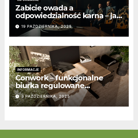
Zabicie owada a
odpowiedzialność karna – jak
wygląda to w praktyce?
19 PAŹDZIERNIKA, 2025
INFORMACJE
Conwork – funkcjonalne
biurka regulowane
stworzone z myślą o
3 PAŹDZIERNIKA, 2025
nowoczesnych
przestrzeniach pracy