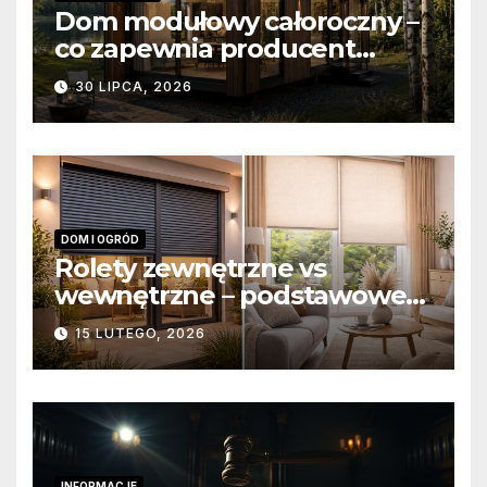
Dom modułowy całoroczny –
co zapewnia producent
domów modułowych?
30 LIPCA, 2026
DOM I OGRÓD
Rolety zewnętrzne vs
wewnętrzne – podstawowe
różnice konstrukcyjne i
15 LUTEGO, 2026
funkcjonalne
INFORMACJE