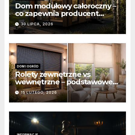
Dom modułowy całoroczny –
co zapewnia producent
domów modułowych?
30 LIPCA, 2026
DOM I OGRÓD
Rolety zewnętrzne vs
wewnętrzne – podstawowe
różnice konstrukcyjne i
15 LUTEGO, 2026
funkcjonalne
INFORMACJE