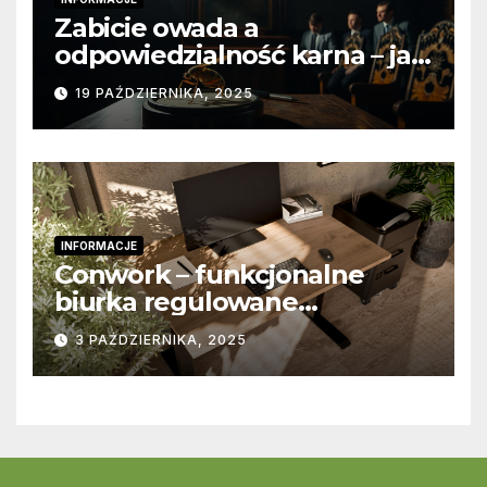
Zabicie owada a
odpowiedzialność karna – jak
wygląda to w praktyce?
19 PAŹDZIERNIKA, 2025
INFORMACJE
Conwork – funkcjonalne
biurka regulowane
stworzone z myślą o
3 PAŹDZIERNIKA, 2025
nowoczesnych
przestrzeniach pracy