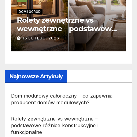
INFORMACJE
ne vs
Zabicie owada a
odstawowe
odpowiedzialność karn
cyjne i
jak wygląda to w prakt
19 PAŹDZIERNIKA, 2025
Najnowsze Artykuły
Dom modułowy całoroczny – co zapewnia
producent domów modułowych?
Rolety zewnętrzne vs wewnętrzne –
podstawowe różnice konstrukcyjne i
funkcjonalne