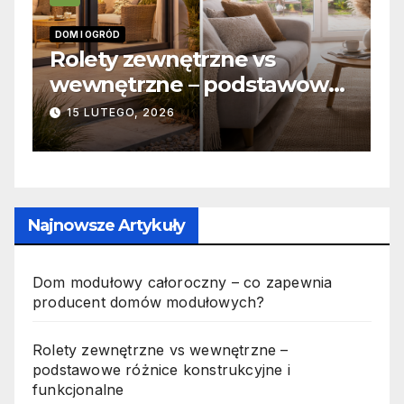
INFORMACJE
wnętrzne vs
Zabicie owada 
ne – podstawowe
odpowiedzialno
onstrukcyjne i
jak wygląda to 
026
19 PAŹDZIERNIKA, 2025
alne
Najnowsze Artykuły
Dom modułowy całoroczny – co zapewnia
producent domów modułowych?
Rolety zewnętrzne vs wewnętrzne –
podstawowe różnice konstrukcyjne i
funkcjonalne