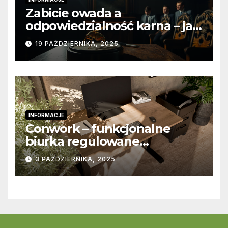
Zabicie owada a
odpowiedzialność karna – jak
wygląda to w praktyce?
19 PAŹDZIERNIKA, 2025
INFORMACJE
Conwork – funkcjonalne
biurka regulowane
stworzone z myślą o
3 PAŹDZIERNIKA, 2025
nowoczesnych
przestrzeniach pracy