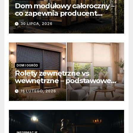
Dom modułowy całoroczny –
co zapewnia producent
domów modułowych?
30 LIPCA, 2026
DOM I OGRÓD
Rolety zewnętrzne vs
wewnętrzne – podstawowe
różnice konstrukcyjne i
15 LUTEGO, 2026
funkcjonalne
INFORMACJE