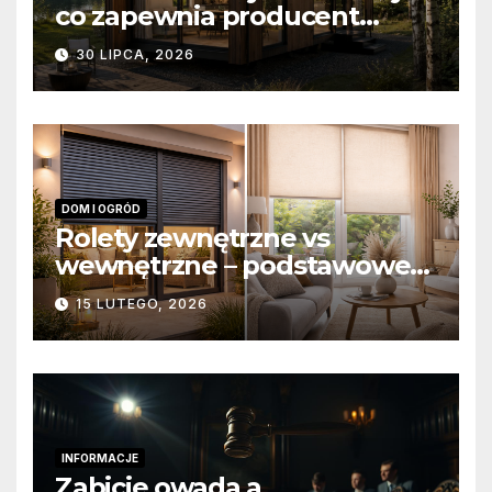
co zapewnia producent
domów modułowych?
30 LIPCA, 2026
DOM I OGRÓD
Rolety zewnętrzne vs
wewnętrzne – podstawowe
różnice konstrukcyjne i
15 LUTEGO, 2026
funkcjonalne
INFORMACJE
Zabicie owada a