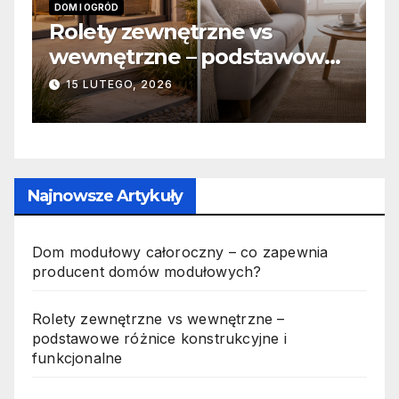
DOM I OGRÓD
I
 –
Rolety zewnętrzne vs
Z
wewnętrzne – podstawowe
o
różnice konstrukcyjne i
j
15 LUTEGO, 2026
funkcjonalne
Najnowsze Artykuły
Dom modułowy całoroczny – co zapewnia
producent domów modułowych?
Rolety zewnętrzne vs wewnętrzne –
podstawowe różnice konstrukcyjne i
funkcjonalne