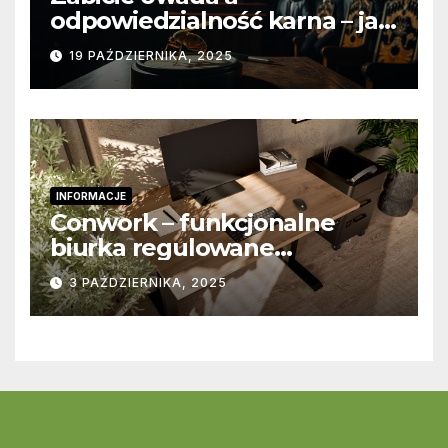
odpowiedzialność karna – jak
wygląda to w praktyce?
19 PAŹDZIERNIKA, 2025
INFORMACJE
Conwork – funkcjonalne
biurka regulowane
stworzone z myślą o
3 PAŹDZIERNIKA, 2025
nowoczesnych
przestrzeniach pracy