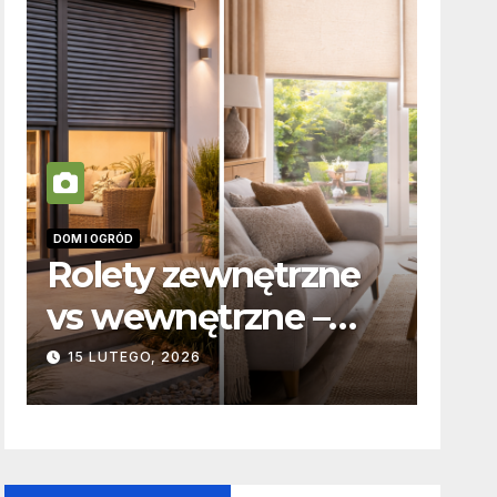
DOM I OGRÓD
INFORM
Rolety zewnętrzne
Zab
vs wewnętrzne –
odp
t
podstawowe
kar
15 LUTEGO, 2026
19 P
różnice
to 
konstrukcyjne i
funkcjonalne