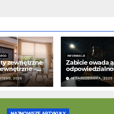
GRÓD
INFORMACJE
ty zewnętrzne
Zabicie owada a
ewnętrzne –
odpowiedzialno
stawowe
karna – jak wyg
UTEGO, 2026
19 PAŹDZIERNIKA, 2025
ice
to w praktyce?
trukcyjne i
cjonalne
NAJNOWSZE ARTYKUŁY