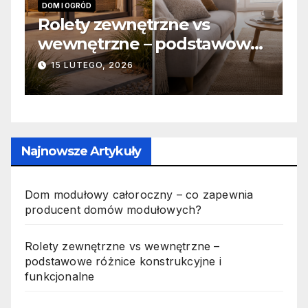
INFORMACJE
s
Zabicie owada a
tawowe
odpowiedzialność karna –
e i
jak wygląda to w praktyce?
19 PAŹDZIERNIKA, 2025
Najnowsze Artykuły
Dom modułowy całoroczny – co zapewnia
producent domów modułowych?
Rolety zewnętrzne vs wewnętrzne –
podstawowe różnice konstrukcyjne i
funkcjonalne