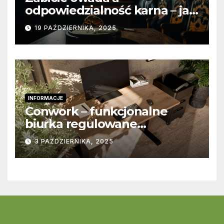
odpowiedzialność karna – jak
wygląda to w praktyce?
19 PAŹDZIERNIKA, 2025
INFORMACJE
Conwork – funkcjonalne
biurka regulowane
stworzone z myślą o
3 PAŹDZIERNIKA, 2025
nowoczesnych
przestrzeniach pracy