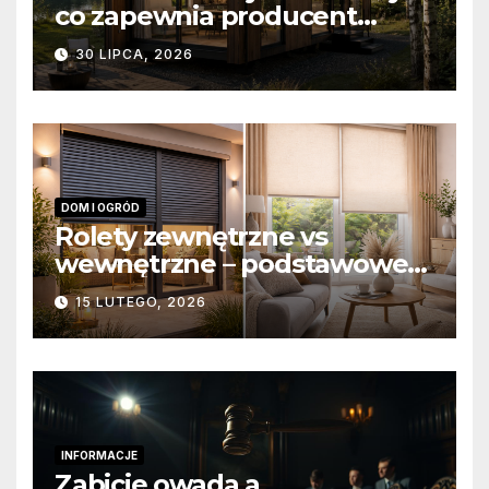
co zapewnia producent
domów modułowych?
30 LIPCA, 2026
DOM I OGRÓD
Rolety zewnętrzne vs
wewnętrzne – podstawowe
różnice konstrukcyjne i
15 LUTEGO, 2026
funkcjonalne
INFORMACJE
Zabicie owada a