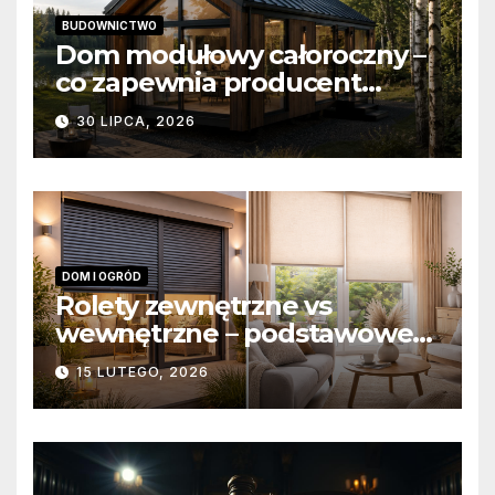
BUDOWNICTWO
Dom modułowy całoroczny –
co zapewnia producent
domów modułowych?
30 LIPCA, 2026
DOM I OGRÓD
Rolety zewnętrzne vs
wewnętrzne – podstawowe
różnice konstrukcyjne i
15 LUTEGO, 2026
funkcjonalne