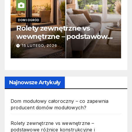
INFORMACJE
Zabicie owada a
owe
odpowiedzialność karna –
jak wygląda to w praktyce?
19 PAŹDZIERNIKA, 2025
Najnowsze Artykuły
Dom modułowy całoroczny – co zapewnia
producent domów modułowych?
Rolety zewnętrzne vs wewnętrzne –
podstawowe różnice konstrukcyjne i