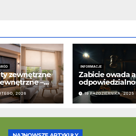
GRÓD
INFORMACJE
ty zewnętrzne
Zabicie owada a
ewnętrzne –
odpowiedzialno
stawowe
karna – jak wyg
UTEGO, 2026
19 PAŹDZIERNIKA, 2025
ice
to w praktyce?
trukcyjne i
cjonalne
NAJNOWSZE ARTYKUŁY