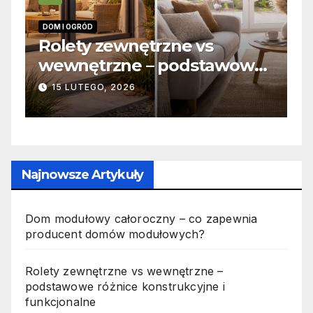
DOM I OGRÓD
INFO
Rolety zewnętrzne vs
Za
wewnętrzne – podstawowe
od
różnice konstrukcyjne i
ja
15 LUTEGO, 2026
1
funkcjonalne
Najnowsze Artykuły
Dom modułowy całoroczny – co zapewnia
producent domów modułowych?
Rolety zewnętrzne vs wewnętrzne –
podstawowe różnice konstrukcyjne i
funkcjonalne