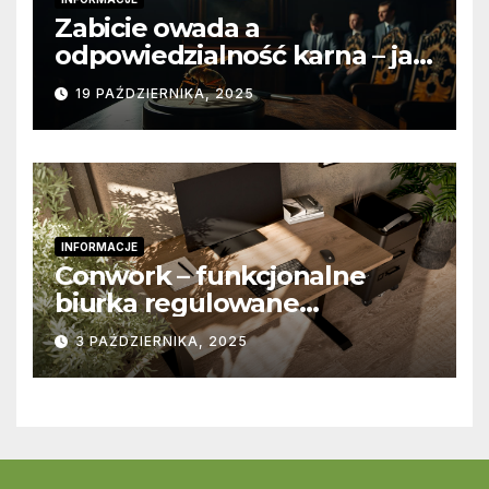
Zabicie owada a
odpowiedzialność karna – jak
wygląda to w praktyce?
19 PAŹDZIERNIKA, 2025
INFORMACJE
Conwork – funkcjonalne
biurka regulowane
stworzone z myślą o
3 PAŹDZIERNIKA, 2025
nowoczesnych
przestrzeniach pracy