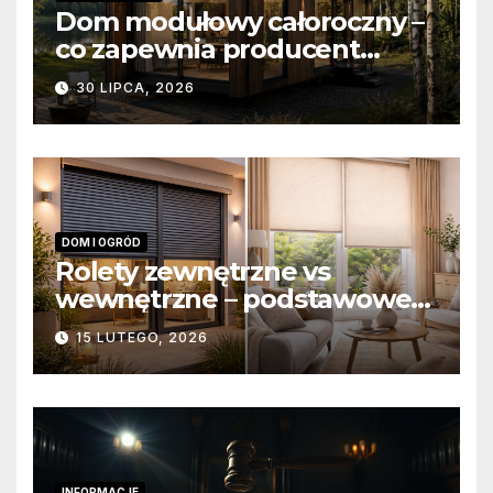
Dom modułowy całoroczny –
co zapewnia producent
domów modułowych?
30 LIPCA, 2026
DOM I OGRÓD
Rolety zewnętrzne vs
wewnętrzne – podstawowe
różnice konstrukcyjne i
15 LUTEGO, 2026
funkcjonalne
INFORMACJE