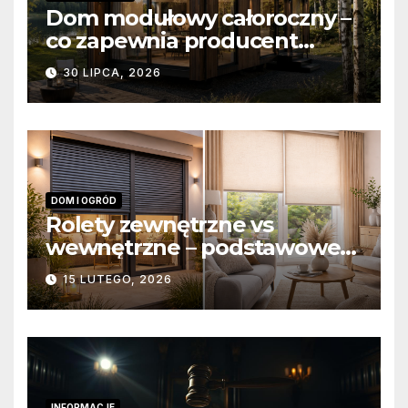
Dom modułowy całoroczny –
co zapewnia producent
domów modułowych?
30 LIPCA, 2026
DOM I OGRÓD
Rolety zewnętrzne vs
wewnętrzne – podstawowe
różnice konstrukcyjne i
15 LUTEGO, 2026
funkcjonalne
INFORMACJE