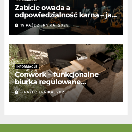
Zabicie owada a
odpowiedzialność karna – jak
wygląda to w praktyce?
19 PAŹDZIERNIKA, 2025
INFORMACJE
Conwork – funkcjonalne
biurka regulowane
stworzone z myślą o
3 PAŹDZIERNIKA, 2025
nowoczesnych
przestrzeniach pracy