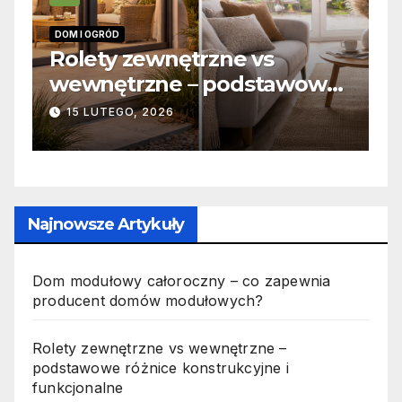
DOM I OGRÓD
INFORMA
Rolety zewnętrzne vs
Zabi
wewnętrzne – podstawowe
odpo
różnice konstrukcyjne i
jak 
15 LUTEGO, 2026
19 P
funkcjonalne
Najnowsze Artykuły
Dom modułowy całoroczny – co zapewnia
producent domów modułowych?
Rolety zewnętrzne vs wewnętrzne –
podstawowe różnice konstrukcyjne i
funkcjonalne