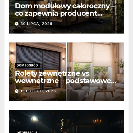
Dom modułowy całoroczny –
co zapewnia producent
domów modułowych?
30 LIPCA, 2026
DOM I OGRÓD
Rolety zewnętrzne vs
wewnętrzne – podstawowe
różnice konstrukcyjne i
15 LUTEGO, 2026
funkcjonalne
INFORMACJE