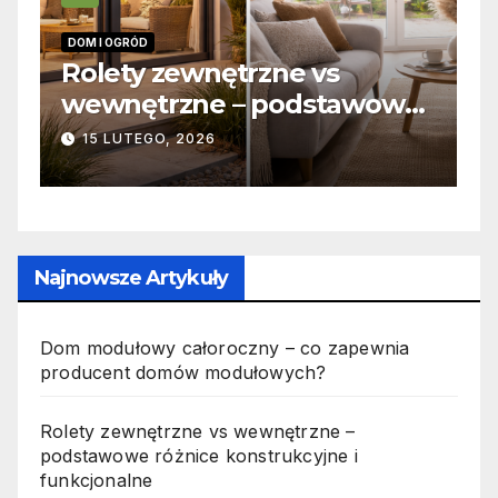
DOM I OGRÓD
I
 –
Rolety zewnętrzne vs
Z
wewnętrzne – podstawowe
o
różnice konstrukcyjne i
j
15 LUTEGO, 2026
funkcjonalne
Najnowsze Artykuły
Dom modułowy całoroczny – co zapewnia
producent domów modułowych?
Rolety zewnętrzne vs wewnętrzne –
podstawowe różnice konstrukcyjne i
funkcjonalne