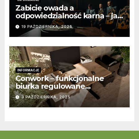
Zabicie owada a
odpowiedzialność karna – jak
wygląda to w praktyce?
19 PAŹDZIERNIKA, 2025
INFORMACJE
Conwork – funkcjonalne
biurka regulowane
stworzone z myślą o
3 PAŹDZIERNIKA, 2025
nowoczesnych
przestrzeniach pracy