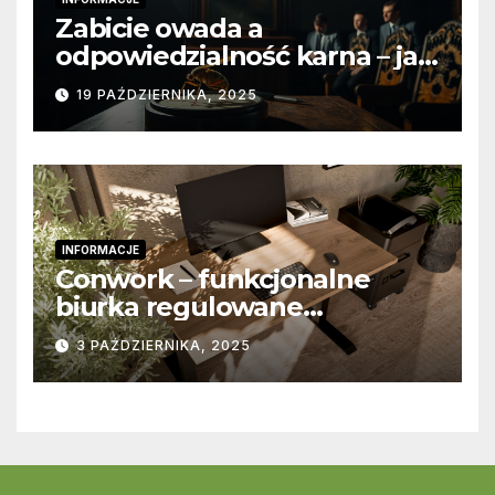
Zabicie owada a
odpowiedzialność karna – jak
wygląda to w praktyce?
19 PAŹDZIERNIKA, 2025
INFORMACJE
Conwork – funkcjonalne
biurka regulowane
stworzone z myślą o
3 PAŹDZIERNIKA, 2025
nowoczesnych
przestrzeniach pracy