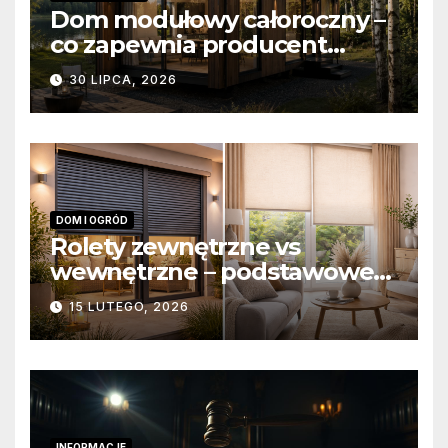
Dom modułowy całoroczny –
co zapewnia producent
domów modułowych?
30 LIPCA, 2026
DOM I OGRÓD
Rolety zewnętrzne vs
wewnętrzne – podstawowe
różnice konstrukcyjne i
15 LUTEGO, 2026
funkcjonalne
INFORMACJE