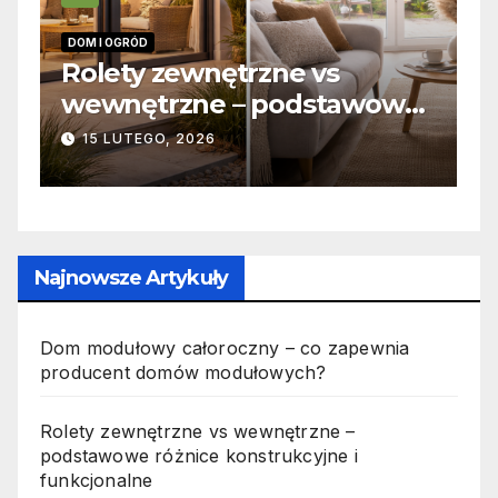
DOM I OGRÓD
I
 –
Rolety zewnętrzne vs
Z
wewnętrzne – podstawowe
o
różnice konstrukcyjne i
j
15 LUTEGO, 2026
funkcjonalne
Najnowsze Artykuły
Dom modułowy całoroczny – co zapewnia
producent domów modułowych?
Rolety zewnętrzne vs wewnętrzne –
podstawowe różnice konstrukcyjne i
funkcjonalne