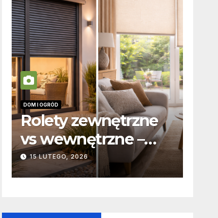
DOM I OGRÓD
INFORMAC
Rolety zewnętrzne
Zabi
vs wewnętrzne –
odp
podstawowe
karn
15 LUTEGO, 2026
19 PAŹ
różnice
to w
konstrukcyjne i
funkcjonalne