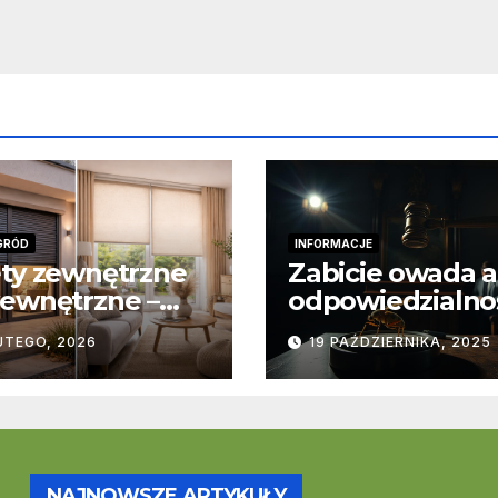
GRÓD
INFORMACJE
ty zewnętrzne
Zabicie owada a
ewnętrzne –
odpowiedzialno
stawowe
karna – jak wyg
UTEGO, 2026
19 PAŹDZIERNIKA, 2025
ice
to w praktyce?
trukcyjne i
cjonalne
NAJNOWSZE ARTYKUŁY