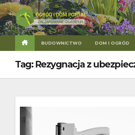
Skip
to
content
BUDOWNICTWO
DOM I OGRÓD
Tag:
Rezygnacja z ubezpiec