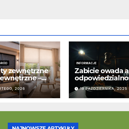
GRÓD
INFORMACJE
ty zewnętrzne
Zabicie owada a
ewnętrzne –
odpowiedzialno
stawowe
karna – jak wyg
UTEGO, 2026
19 PAŹDZIERNIKA, 2025
ice
to w praktyce?
trukcyjne i
cjonalne
NAJNOWSZE ARTYKUŁY