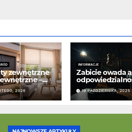
GRÓD
INFORMACJE
ty zewnętrzne
Zabicie owada a
ewnętrzne –
odpowiedzialno
stawowe
karna – jak wyg
UTEGO, 2026
19 PAŹDZIERNIKA, 2025
ice
to w praktyce?
trukcyjne i
cjonalne
NAJNOWSZE ARTYKUŁY