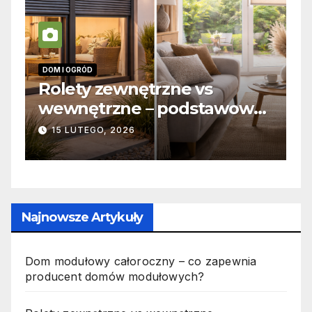
INFORMACJE
zne vs
Zabicie owada a
 podstawowe
odpowiedzialność ka
ukcyjne i
jak wygląda to w pra
19 PAŹDZIERNIKA, 2025
Najnowsze Artykuły
Dom modułowy całoroczny – co zapewnia
producent domów modułowych?