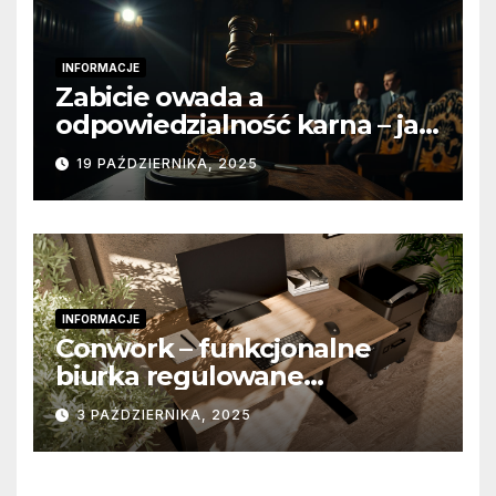
INFORMACJE
Zabicie owada a
odpowiedzialność karna – jak
wygląda to w praktyce?
19 PAŹDZIERNIKA, 2025
INFORMACJE
Conwork – funkcjonalne
biurka regulowane
stworzone z myślą o
3 PAŹDZIERNIKA, 2025
nowoczesnych
przestrzeniach pracy