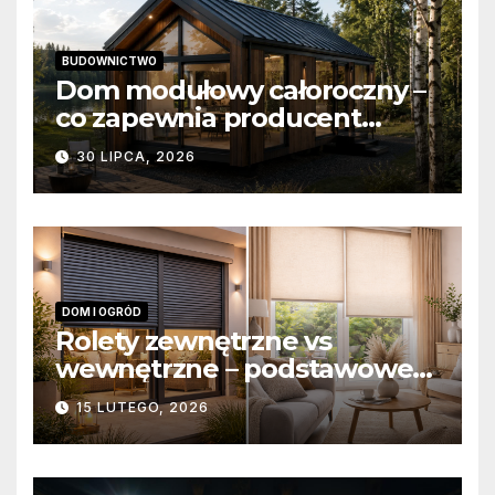
BUDOWNICTWO
Dom modułowy całoroczny –
co zapewnia producent
domów modułowych?
30 LIPCA, 2026
DOM I OGRÓD
Rolety zewnętrzne vs
wewnętrzne – podstawowe
różnice konstrukcyjne i
15 LUTEGO, 2026
funkcjonalne