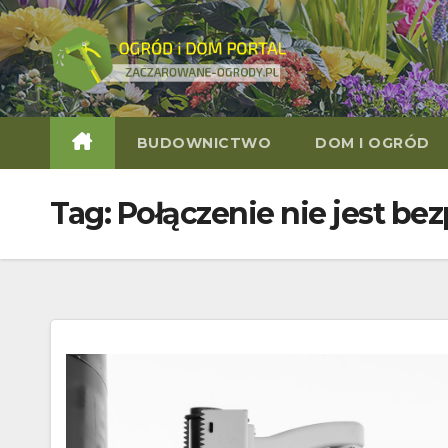
Skip
to
content
BUDOWNICTWO
DOM I OGRÓD
Tag:
Połączenie nie jest be