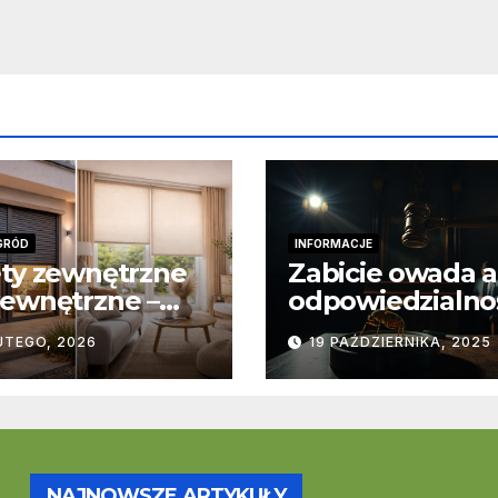
GRÓD
INFORMACJE
ty zewnętrzne
Zabicie owada a
ewnętrzne –
odpowiedzialno
stawowe
karna – jak wyg
UTEGO, 2026
19 PAŹDZIERNIKA, 2025
ice
to w praktyce?
trukcyjne i
cjonalne
NAJNOWSZE ARTYKUŁY