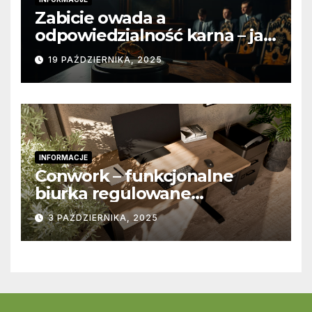
Zabicie owada a
odpowiedzialność karna – jak
wygląda to w praktyce?
19 PAŹDZIERNIKA, 2025
INFORMACJE
Conwork – funkcjonalne
biurka regulowane
stworzone z myślą o
3 PAŹDZIERNIKA, 2025
nowoczesnych
przestrzeniach pracy