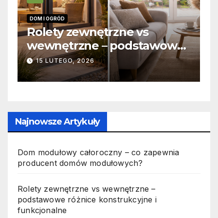
INFORMACJE
ętrzne vs
Zabicie owada a
 – podstawowe
odpowiedzialność 
trukcyjne i
jak wygląda to w 
19 PAŹDZIERNIKA, 2025
e
Najnowsze Artykuły
Dom modułowy całoroczny – co zapewnia
producent domów modułowych?
Rolety zewnętrzne vs wewnętrzne –
podstawowe różnice konstrukcyjne i
funkcjonalne