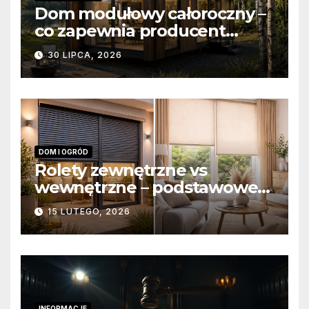
Dom modułowy całoroczny –
co zapewnia producent
domów modułowych?
30 LIPCA, 2026
DOM I OGRÓD
Rolety zewnętrzne vs
wewnętrzne – podstawowe
różnice konstrukcyjne i
15 LUTEGO, 2026
funkcjonalne
INFORMACJE