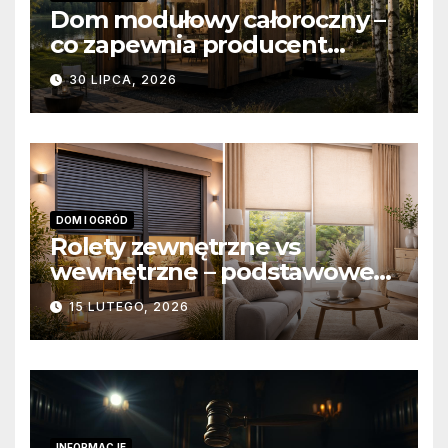
Dom modułowy całoroczny –
co zapewnia producent
domów modułowych?
30 LIPCA, 2026
DOM I OGRÓD
Rolety zewnętrzne vs
wewnętrzne – podstawowe
różnice konstrukcyjne i
15 LUTEGO, 2026
funkcjonalne
INFORMACJE