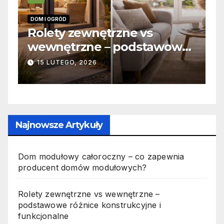
INFORMACJE
Zabicie owada a
wowe
odpowiedzialność karna –
jak wygląda to w praktyce?
19 PAŹDZIERNIKA, 2025
Najnowsze Artykuły
Dom modułowy całoroczny – co zapewnia
producent domów modułowych?
Rolety zewnętrzne vs wewnętrzne –
podstawowe różnice konstrukcyjne i
funkcjonalne