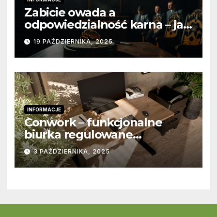
Zabicie owada a
odpowiedzialność karna – jak
wygląda to w praktyce?
19 PAŹDZIERNIKA, 2025
INFORMACJE
Conwork – funkcjonalne
biurka regulowane
stworzone z myślą o
3 PAŹDZIERNIKA, 2025
nowoczesnych
przestrzeniach pracy