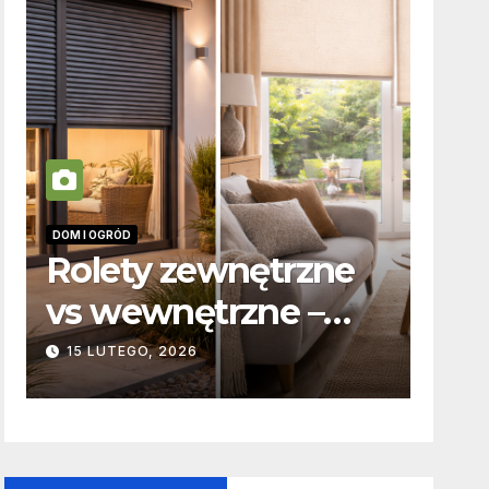
DOM I OGRÓD
INFORM
Rolety zewnętrzne
Zab
vs wewnętrzne –
odp
t
podstawowe
kar
15 LUTEGO, 2026
19 P
różnice
to 
konstrukcyjne i
funkcjonalne