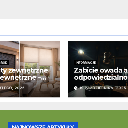
GRÓD
INFORMACJE
ty zewnętrzne
Zabicie owada a
ewnętrzne –
odpowiedzialno
stawowe
karna – jak wyg
UTEGO, 2026
19 PAŹDZIERNIKA, 2025
ice
to w praktyce?
trukcyjne i
cjonalne
NAJNOWSZE ARTYKUŁY