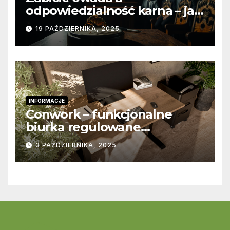
odpowiedzialność karna – jak
wygląda to w praktyce?
19 PAŹDZIERNIKA, 2025
INFORMACJE
Conwork – funkcjonalne
biurka regulowane
stworzone z myślą o
3 PAŹDZIERNIKA, 2025
nowoczesnych
przestrzeniach pracy