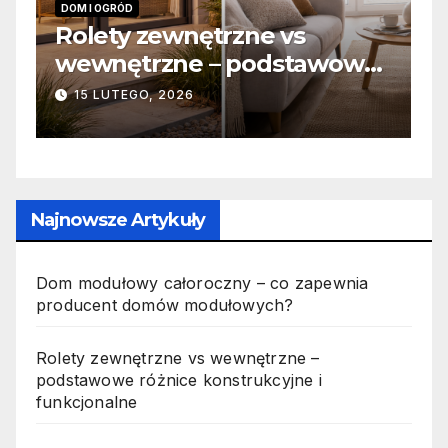
INFORMACJE
Zabicie owada a
we
odpowiedzialność karna –
jak wygląda to w praktyce?
19 PAŹDZIERNIKA, 2025
Najnowsze Artykuły
Dom modułowy całoroczny – co zapewnia
producent domów modułowych?
Rolety zewnętrzne vs wewnętrzne –
podstawowe różnice konstrukcyjne i
funkcjonalne