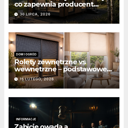
co zapewnia producent
domów modułowych?
30 LIPCA, 2026
DOM I OGRÓD
Rolety zewnętrzne vs
wewnętrzne – podstawowe
różnice konstrukcyjne i
15 LUTEGO, 2026
funkcjonalne
INFORMACJE
Zabicie owada a