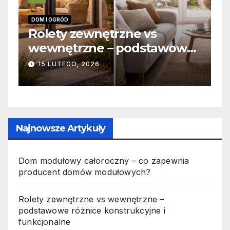
DOM I OGRÓD
I
 –
Rolety zewnętrzne vs
Z
wewnętrzne – podstawowe
o
różnice konstrukcyjne i
j
15 LUTEGO, 2026
funkcjonalne
Najnowsze Artykuły
Dom modułowy całoroczny – co zapewnia
producent domów modułowych?
Rolety zewnętrzne vs wewnętrzne –
podstawowe różnice konstrukcyjne i
funkcjonalne