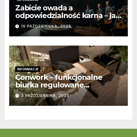
Zabicie owada a
odpowiedzialność karna – jak
wygląda to w praktyce?
19 PAŹDZIERNIKA, 2025
INFORMACJE
Conwork – funkcjonalne
biurka regulowane
stworzone z myślą o
3 PAŹDZIERNIKA, 2025
nowoczesnych
przestrzeniach pracy