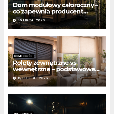
Dom modułowy całoroczny –
co zapewnia producent
domów modułowych?
30 LIPCA, 2026
DOM I OGRÓD
Rolety zewnętrzne vs
wewnętrzne – podstawowe
różnice konstrukcyjne i
15 LUTEGO, 2026
funkcjonalne
INFORMACJE