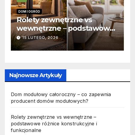
INFORMACJE
 zewnętrzne vs
Zabicie owad
trzne – podstawowe
odpowiedzial
e konstrukcyjne i
jak wygląda 
GO, 2026
19 PAŹDZIERNIKA, 
onalne
Najnowsze Artykuły
Dom modułowy całoroczny – co zapewnia
producent domów modułowych?
Rolety zewnętrzne vs wewnętrzne –
podstawowe różnice konstrukcyjne i
funkcjonalne