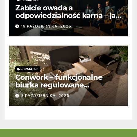
Zabicie owada a
odpowiedzialność karna – jak
wygląda to w praktyce?
19 PAŹDZIERNIKA, 2025
INFORMACJE
Conwork – funkcjonalne
biurka regulowane
stworzone z myślą o
3 PAŹDZIERNIKA, 2025
nowoczesnych
przestrzeniach pracy