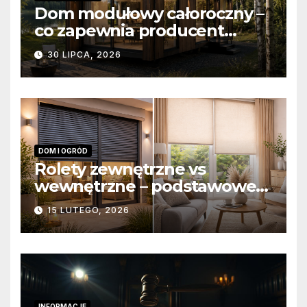
Dom modułowy całoroczny –
co zapewnia producent
domów modułowych?
30 LIPCA, 2026
DOM I OGRÓD
Rolety zewnętrzne vs
wewnętrzne – podstawowe
różnice konstrukcyjne i
15 LUTEGO, 2026
funkcjonalne
INFORMACJE