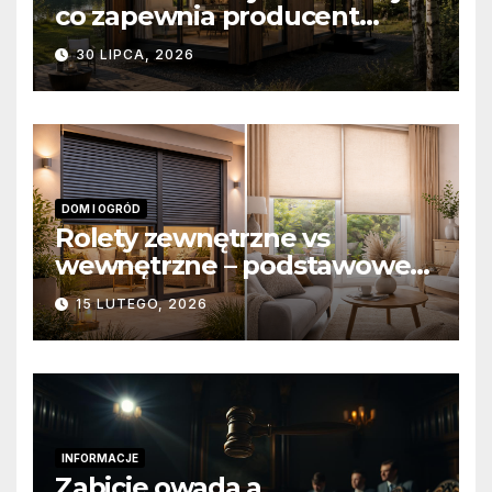
co zapewnia producent
domów modułowych?
30 LIPCA, 2026
DOM I OGRÓD
Rolety zewnętrzne vs
wewnętrzne – podstawowe
różnice konstrukcyjne i
15 LUTEGO, 2026
funkcjonalne
INFORMACJE
Zabicie owada a