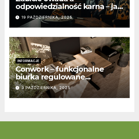
odpowiedzialność karna – jak
wygląda to w praktyce?
19 PAŹDZIERNIKA, 2025
INFORMACJE
Conwork – funkcjonalne
biurka regulowane
stworzone z myślą o
3 PAŹDZIERNIKA, 2025
nowoczesnych
przestrzeniach pracy