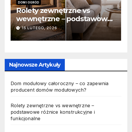
INFORMACJE
zne vs
Zabicie owada a
 podstawowe
odpowiedzialność ka
ukcyjne i
jak wygląda to w pra
19 PAŹDZIERNIKA, 2025
Najnowsze Artykuły
Dom modułowy całoroczny – co zapewnia
producent domów modułowych?
Rolety zewnętrzne vs wewnętrzne –
podstawowe różnice konstrukcyjne i
funkcjonalne