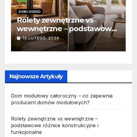
OGRÓD
INFORMACJE
ety zewnętrzne vs
Zabicie o
nętrzne – podstawowe
odpowiedz
nice konstrukcyjne i
jak wyglą
LUTEGO, 2026
19 PAŹDZIERN
kcjonalne
Najnowsze Artykuły
Dom modułowy całoroczny – co zapewnia
producent domów modułowych?
Rolety zewnętrzne vs wewnętrzne –
podstawowe różnice konstrukcyjne i
funkcjonalne