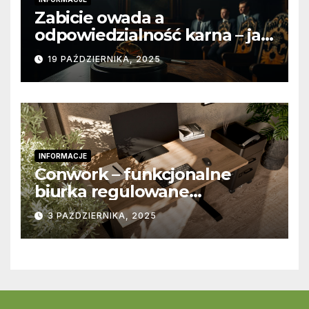
Zabicie owada a
odpowiedzialność karna – jak
wygląda to w praktyce?
19 PAŹDZIERNIKA, 2025
INFORMACJE
Conwork – funkcjonalne
biurka regulowane
stworzone z myślą o
3 PAŹDZIERNIKA, 2025
nowoczesnych
przestrzeniach pracy