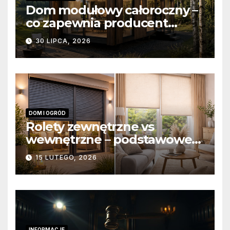
Dom modułowy całoroczny –
co zapewnia producent
domów modułowych?
30 LIPCA, 2026
DOM I OGRÓD
Rolety zewnętrzne vs
wewnętrzne – podstawowe
różnice konstrukcyjne i
15 LUTEGO, 2026
funkcjonalne
INFORMACJE