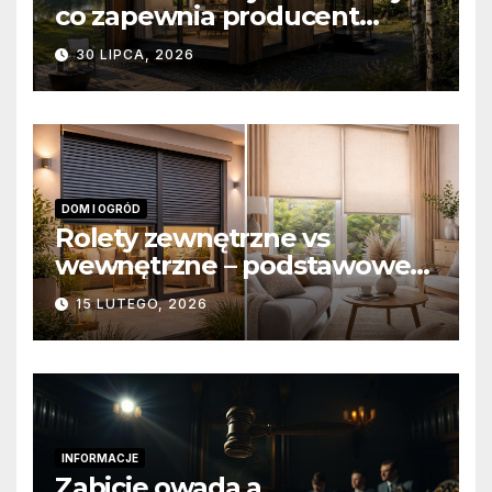
co zapewnia producent
domów modułowych?
30 LIPCA, 2026
DOM I OGRÓD
Rolety zewnętrzne vs
wewnętrzne – podstawowe
różnice konstrukcyjne i
15 LUTEGO, 2026
funkcjonalne
INFORMACJE
Zabicie owada a