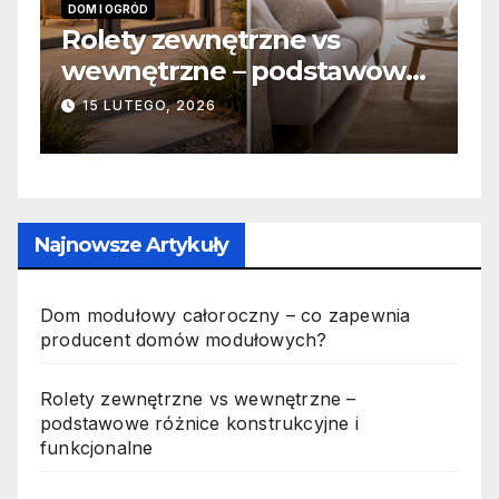
INFORMACJE
nętrzne vs
Zabicie owada a
e – podstawowe
odpowiedzialność
strukcyjne i
jak wygląda to w
6
19 PAŹDZIERNIKA, 2025
ne
Najnowsze Artykuły
Dom modułowy całoroczny – co zapewnia
producent domów modułowych?
Rolety zewnętrzne vs wewnętrzne –
podstawowe różnice konstrukcyjne i
funkcjonalne