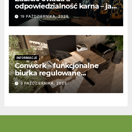
odpowiedzialność karna – jak
wygląda to w praktyce?
19 PAŹDZIERNIKA, 2025
INFORMACJE
Conwork – funkcjonalne
biurka regulowane
stworzone z myślą o
3 PAŹDZIERNIKA, 2025
nowoczesnych
przestrzeniach pracy