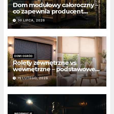
Dom modułowy całoroczny –
co zapewnia producent
domów modułowych?
30 LIPCA, 2026
DOM I OGRÓD
Rolety zewnętrzne vs
wewnętrzne – podstawowe
różnice konstrukcyjne i
15 LUTEGO, 2026
funkcjonalne
INFORMACJE