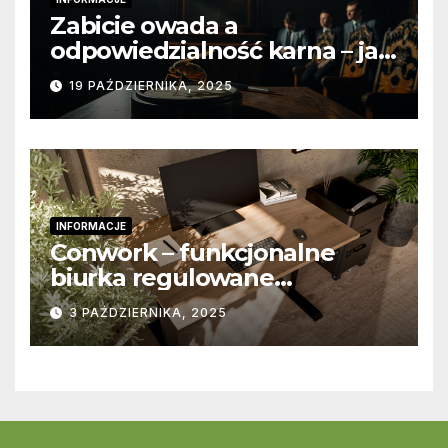
Zabicie owada a
odpowiedzialność karna – jak
wygląda to w praktyce?
19 PAŹDZIERNIKA, 2025
INFORMACJE
Conwork – funkcjonalne
biurka regulowane
stworzone z myślą o
3 PAŹDZIERNIKA, 2025
nowoczesnych
przestrzeniach pracy