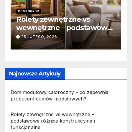
INFORMACJE
 vs
Zabicie owada a
dstawowe
odpowiedzialność karna 
jne i
jak wygląda to w praktyc
19 PAŹDZIERNIKA, 2025
Najnowsze Artykuły
Dom modułowy całoroczny – co zapewnia
producent domów modułowych?
Rolety zewnętrzne vs wewnętrzne –
podstawowe różnice konstrukcyjne i
funkcjonalne