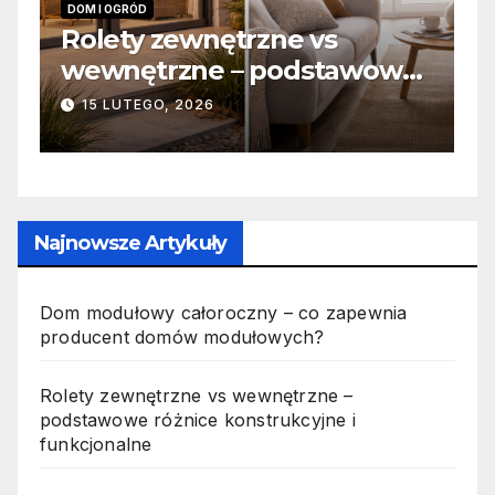
 I OGRÓD
INFORMACJE
lety zewnętrzne vs
Zabicie
ewnętrzne – podstawowe
odpowie
żnice konstrukcyjne i
jak wygl
5 LUTEGO, 2026
19 PAŹDZIE
nkcjonalne
Najnowsze Artykuły
Dom modułowy całoroczny – co zapewnia
producent domów modułowych?
Rolety zewnętrzne vs wewnętrzne –
podstawowe różnice konstrukcyjne i
funkcjonalne