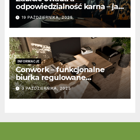
odpowiedzialność karna – jak
wygląda to w praktyce?
19 PAŹDZIERNIKA, 2025
INFORMACJE
Conwork – funkcjonalne
biurka regulowane
stworzone z myślą o
3 PAŹDZIERNIKA, 2025
nowoczesnych
przestrzeniach pracy