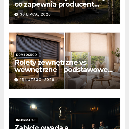
co zapewnia producent
domów modułowych?
30 LIPCA, 2026
DOM I OGRÓD
Rolety zewnętrzne vs
wewnętrzne – podstawowe
różnice konstrukcyjne i
15 LUTEGO, 2026
funkcjonalne
INFORMACJE
Zabicie owada a