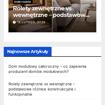
INFORMACJE
Zabicie owada a
we
odpowiedzialność karna –
jak wygląda to w praktyce?
19 PAŹDZIERNIKA, 2025
Najnowsze Artykuły
Dom modułowy całoroczny – co zapewnia
producent domów modułowych?
Rolety zewnętrzne vs wewnętrzne –
podstawowe różnice konstrukcyjne i
funkcjonalne