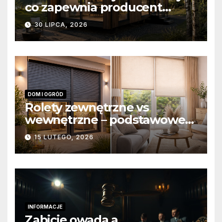
co zapewnia producent
domów modułowych?
30 LIPCA, 2026
DOM I OGRÓD
Rolety zewnętrzne vs
wewnętrzne – podstawowe
różnice konstrukcyjne i
15 LUTEGO, 2026
funkcjonalne
INFORMACJE
Zabicie owada a