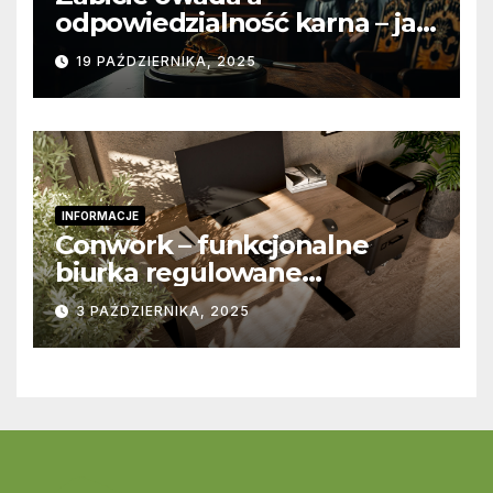
odpowiedzialność karna – jak
wygląda to w praktyce?
19 PAŹDZIERNIKA, 2025
INFORMACJE
Conwork – funkcjonalne
biurka regulowane
stworzone z myślą o
3 PAŹDZIERNIKA, 2025
nowoczesnych
przestrzeniach pracy