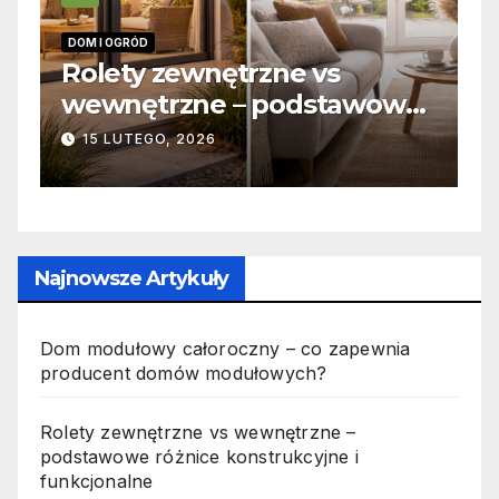
DOM I OGRÓD
I
 –
Rolety zewnętrzne vs
Z
wewnętrzne – podstawowe
o
różnice konstrukcyjne i
j
15 LUTEGO, 2026
funkcjonalne
Najnowsze Artykuły
Dom modułowy całoroczny – co zapewnia
producent domów modułowych?
Rolety zewnętrzne vs wewnętrzne –
podstawowe różnice konstrukcyjne i
funkcjonalne