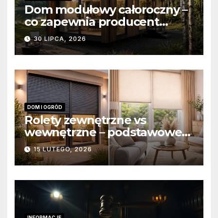
Dom modułowy całoroczny –
co zapewnia producent
domów modułowych?
30 LIPCA, 2026
DOM I OGRÓD
Rolety zewnętrzne vs
wewnętrzne – podstawowe
różnice konstrukcyjne i
15 LUTEGO, 2026
funkcjonalne
INFORMACJE