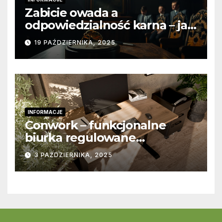
Zabicie owada a
odpowiedzialność karna – jak
wygląda to w praktyce?
19 PAŹDZIERNIKA, 2025
INFORMACJE
Conwork – funkcjonalne
biurka regulowane
stworzone z myślą o
3 PAŹDZIERNIKA, 2025
nowoczesnych
przestrzeniach pracy